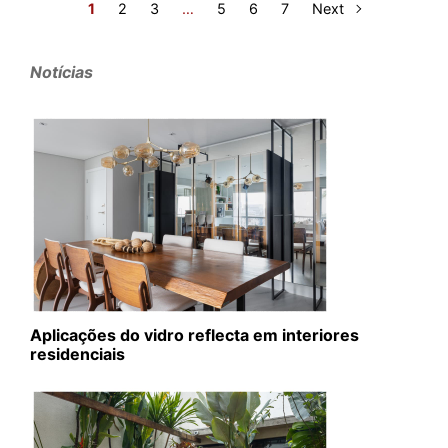
1
2
3
…
5
6
7
Next
Notícias
Aplicações do vidro reflecta em interiores
residenciais