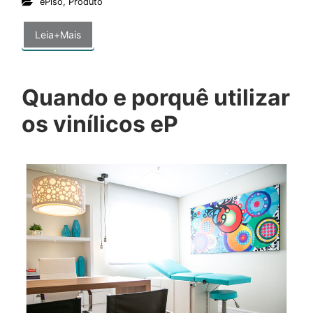
ePiso
,
Produto
Leia+Mais
Quando e porquê utilizar
os vinílicos eP