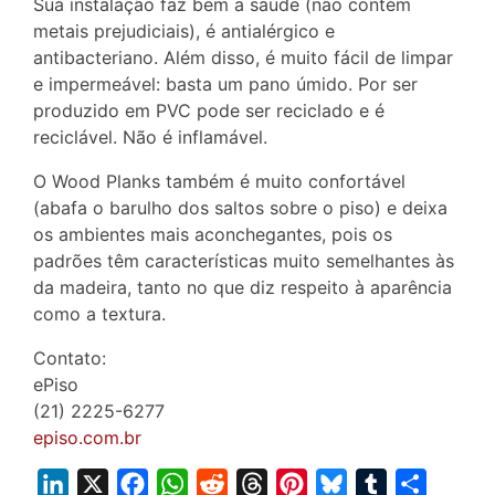
Sua instalação faz bem a saúde (não contém
metais prejudiciais), é antialérgico e
antibacteriano. Além disso, é muito fácil de limpar
e impermeável: basta um pano úmido. Por ser
produzido em PVC pode ser reciclado e é
reciclável. Não é inflamável.
O Wood Planks também é muito confortável
(abafa o barulho dos saltos sobre o piso) e deixa
os ambientes mais aconchegantes, pois os
padrões têm características muito semelhantes às
da madeira, tanto no que diz respeito à aparência
como a textura.
Contato:
ePiso
(21) 2225-6277
episo.com.br
L
X
F
W
R
T
P
B
T
S