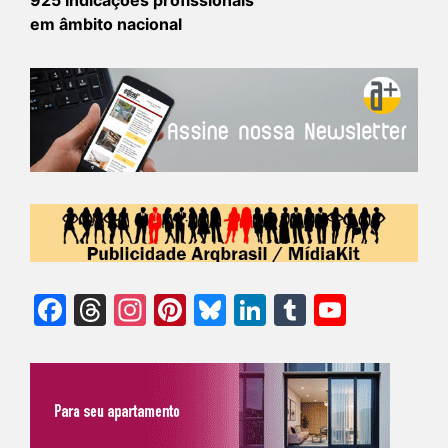
925 Indicações profissionais
em âmbito nacional
Facebook
Threads
Instagram
Pinterest
Bluesky
LinkedIn
Tumblr
YouTu
Chann