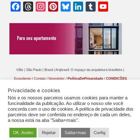
Facebook
Threads
Instagram
Pinterest
Bluesky
LinkedIn
Tumblr
YouTu
Chann
©Biz | São Paulo | Brasil | Arqbrasil: O espaço da arquitetura brasileira |
Expediente
|
Contato
|
Newsletter
/
PolíticaDePrivacidade
/
CONDIÇÕES
GERAIS DE PUBLICAÇÃO (CGP
)
Privacidade e cookies
Nós e os nossos parceiros usamos cookies para manter a
funcinalidade da publicação. Ao utilizar o nosso site você
concorda com o uso de cookies. A política de privacidade dos
parceiros deve ser conferida no endereço de cada um deles,
a nossa está na aba "Saiba+mais".
OK. Aceito
Rejeitar
Saiba+mais
Config