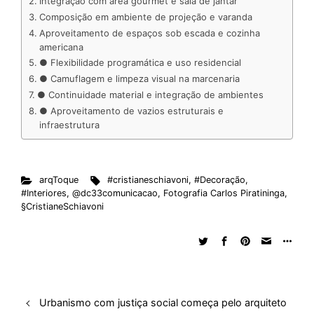
Integração com área gourmet e sala de jantar
d
o
A
t
d
r
k
r
Composição em ambiente de projeção e varanda
Aproveitamento de espaços sob escada e cozinha
I
o
p
s
e
y
americana
n
k
p
s
● Flexibilidade programática e uso residencial
t
● Camuflagem e limpeza visual na marcenaria
● Continuidade material e integração de ambientes
● Aproveitamento de vazios estruturais e
infraestrutura
arqToque
#cristianeschiavoni
,
#Decoração
,
#Interiores
,
@dc33comunicacao
,
Fotografia Carlos Piratininga
,
§CristianeSchiavoni
Urbanismo com justiça social começa pelo arquiteto