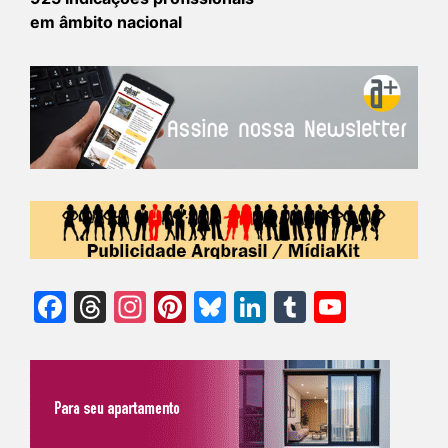
em âmbito nacional
Facebook
Threads
Instagram
Pinterest
Bluesky
LinkedIn
Tumblr
YouTu
Chann