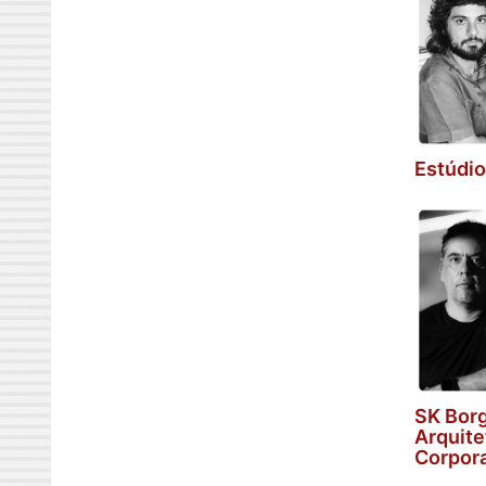
Estúdi
SK Bor
Arquite
Corpora