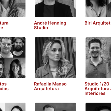
tura
André Henning
Biri Arquite
re
Studio
tos
Rafaella Manso
Studio 1/20
ados
Arquitetura
Arquitetura 
Interiores