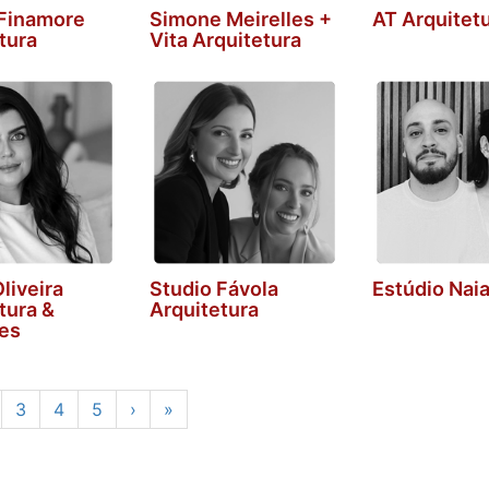
 Finamore
Simone Meirelles +
AT Arquitet
tura
Vita Arquitetura
Oliveira
Studio Fávola
Estúdio Nai
tura &
Arquitetura
res
3
4
5
›
»