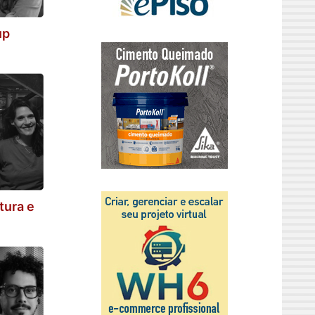
up
tura e