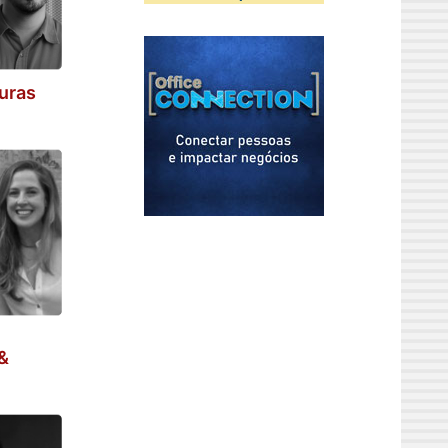
turas
&