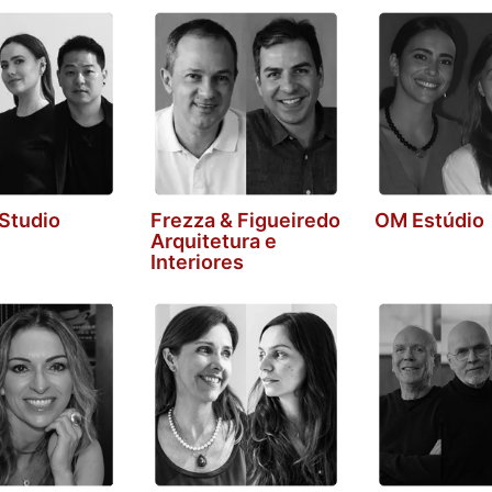
Studio
Frezza & Figueiredo
OM Estúdio
Arquitetura e
Interiores