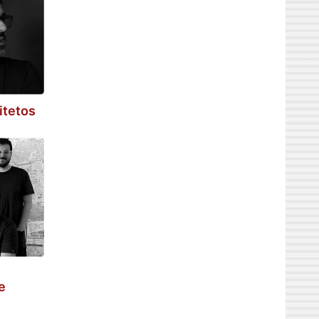
itetos
e