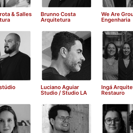
ota & Salles
Brunno Costa
We Are Gro
tura
Arquitetura
Engenharia
stúdio
Luciano Aguiar
Ingá Arquite
Studio / Studio LA
Restauro