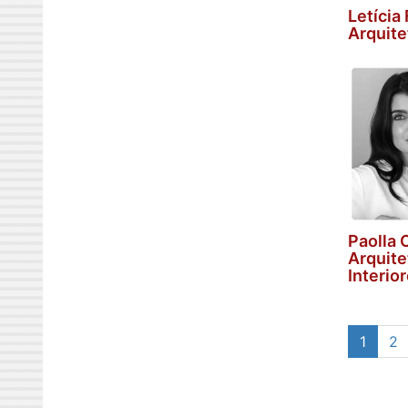
Letícia
Arquite
Paolla 
Arquite
Interio
1
2