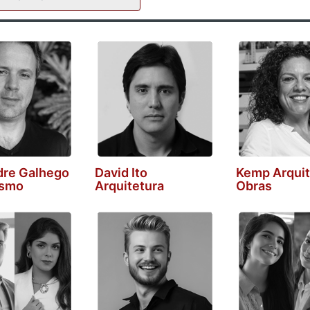
dre Galhego
David Ito
Kemp Arquit
ismo
Arquitetura
Obras