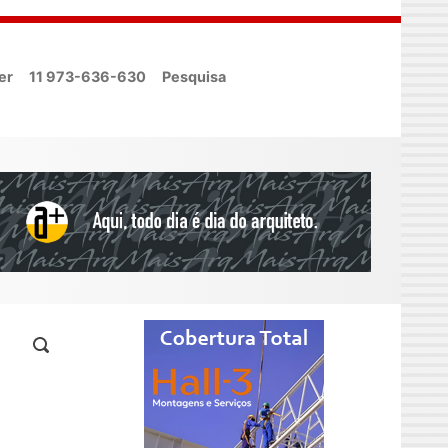
er
11 973-636-630
Pesquisa