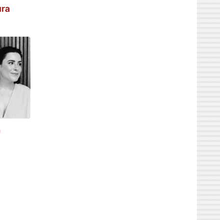
ura
a