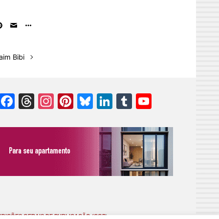
aim Bibi
Facebook
Threads
Instagram
Pinterest
Bluesky
LinkedIn
Tumblr
YouTube
Channel
DIÇÕES GERAIS DE PUBLICAÇÃO (CGP
)