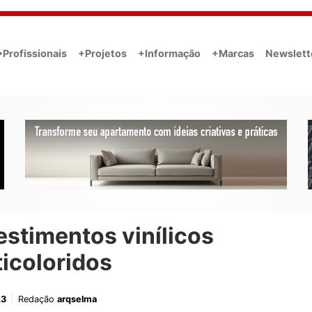
•Profissionais
+Projetos
+Informação
+Marcas
Newslett
stimentos vinílicos
icoloridos
23
Redação
arqselma