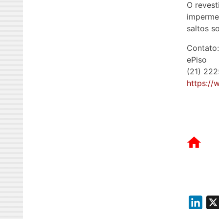
O revest
impermeá
saltos s
Contato:
ePiso
(21) 22
https://
L
i