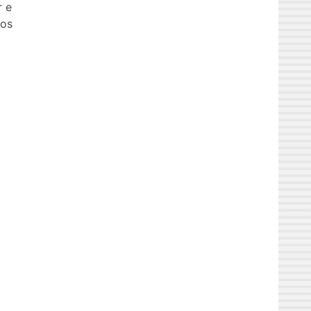
r e
dos