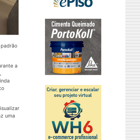
 padrão
rante a
,
inda
co
sualizar
faz uma