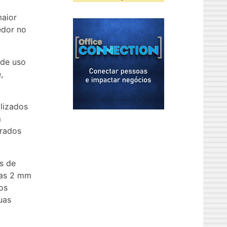
maior
edor no
 de uso
,
alizados
m
arados
s de
nas 2 mm
os
uas