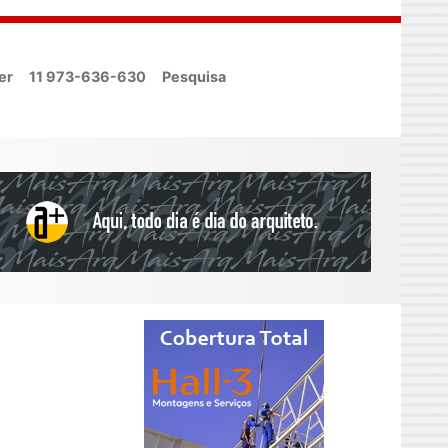
er
11 973-636-630
Pesquisa