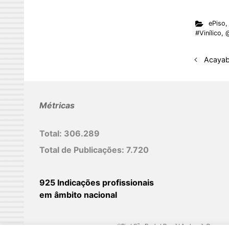
n
ePiso
k
#Vinílico
,
@
e
d
Acayab
I
n
Métricas
Total:
306.289
Total de Publicações:
7.720
925 Indicações profissionais
em âmbito nacional
©Biz | São Paulo | Brasil | Arqbrasil: O espaç