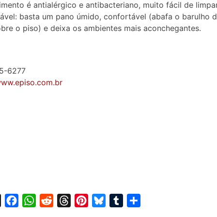
imento é antialérgico e antibacteriano, muito fácil de limpa
vel: basta um pano úmido, confortável (abafa o barulho 
obre o piso) e deixa os ambientes mais aconchegantes.
25-6277
www.episo.com.br
X
F
W
R
T
P
B
T
S
a
h
e
h
i
l
u
h