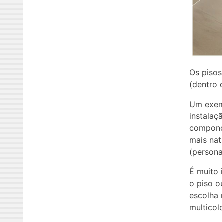
Os pisos
(dentro 
Um exemp
instalaç
compondo
mais nat
(persona
É muito 
o piso o
escolha 
multicol