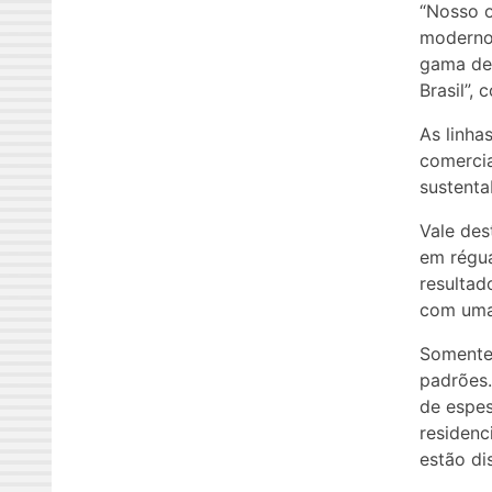
“Nosso o
moderno 
gama de
Brasil”, 
As linha
comercia
sustenta
Vale des
em régua
resultad
com uma
Somente 
padrões.
de espes
residenc
estão di