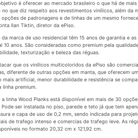
bjetivo é oferecer ao mercado brasileiro o que há de mais
no que diz respeito aos revestimentos vinílicos, além da 
 opções de padronagens e de linhas de um mesmo fornec
conta Ilan Tiktin, diretor da ePiso.
s da marca de uso residencial têm 15 anos de garantia e as
l 10 anos. São consideradas como premium pela qualidade
bilidade, texturização e beleza das réguas.
tacar que os vinílicos multicoloridos da ePiso são comerci
s, diferente de outras opções em manta, que oferecem u
o mais artificial, menor durabilidade e resistência se comp
 linha premium.
a linha Wood Planks está disponível em mais de 30 opçõe
 Pode ser instalada no piso, parede e teto já que tem ape
sura e capa de uso de 0,2 mm, sendo indicada para projet
iais de trafego intenso e comercias de trafego leve. As rég
sponíveis no formato 20,32 cm x 121,92 cm.