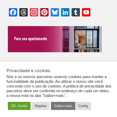
Facebook
Threads
Instagram
Pinterest
Bluesky
LinkedIn
Tumblr
YouTu
Chann
©Biz | São Paulo | Brasil | Arqbrasil: O espaço da arquitetura brasileira |
Privacidade e cookies
Expediente
|
Contato
|
Newsletter
/
PolíticaDePrivacidade
/
CONDIÇÕES
Nós e os nossos parceiros usamos cookies para manter a
GERAIS DE PUBLICAÇÃO (CGP
)
funcinalidade da publicação. Ao utilizar o nosso site você
concorda com o uso de cookies. A política de privacidade dos
parceiros deve ser conferida no endereço de cada um deles,
a nossa está na aba "Saiba+mais".
OK. Aceito
Rejeitar
Saiba+mais
Config