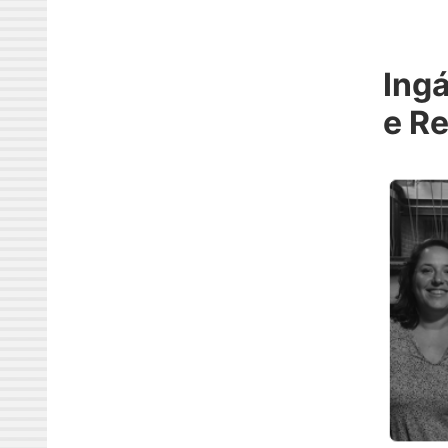
Inga
e R