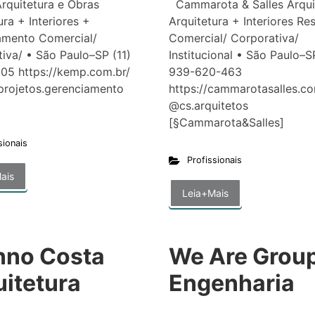
quitetura e Obras
Cammarota & Salles Arqui
ura + Interiores +
Arquitetura + Interiores Res
amento Comercial/
Comercial/ Corporativa/
iva/ • São Paulo–SP (11)
Institucional • São Paulo–SP
05 https://kemp.com.br/
939-620-463
rojetos.gerenciamento
https://cammarotasalles.c
mp]
@cs.arquitetos
[§Cammarota&Salles
sionais
Profissionais
ais
Leia+Mais
nno Costa
We Are Grou
uitetura
Engenharia