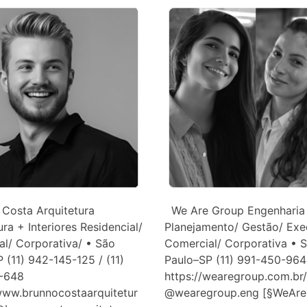
Costa Arquitetura
We Are Group Engenharia
ura + Interiores Residencial/
Planejamento/ Gestão/ Ex
l/ Corporativa/ • São
Comercial/ Corporativa • 
 (11) 942-145-125 / (11)
Paulo–SP (11) 991-450-964
-648
https://wearegroup.com.br/
www.brunnocostaarquitetur
@wearegroup.eng [§WeAr