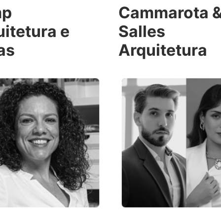
mp
Cammarota 
itetura e
Salles
as
Arquitetura