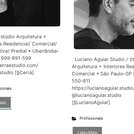
stúdio Arquitetura +
es Residencial/ Comercial/
iva/ Predial • Uberlândia–
 999-891-599
Luciano Aguiar Studio / S
cerraestudio.com/
Arquitetura + Interiores Res
estudio [§Cerrá]
Comercial • São Paulo–SP 
550-811
https://lucianoaguiar.studio
sionais
@lucianoaguiar.studio
[§LucianoAguiar]
ais
Profissionais
Leia+Mais