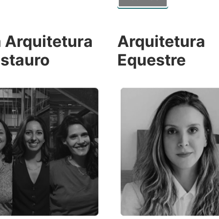
́ Arquitetura
Arquitetura
estauro
Equestre