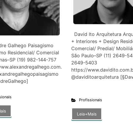
David Ito Arquitetura Arqu
+ Interiores + Design Resid
re Galhego Paisagismo
Comercial/ Predial/ Mobiliá
mo Residencial/ Comercial
São Paulo–SP (11) 2649-540
nas–SP (19) 982-144-757
2649-5403
/www.alexandregalhego.com.
https://www.davidito.com.b
exandregalhegopaisagismo
@daviditoarquitetura [§D
andreGalhego]
sionais
Profissionais
ais
Leia+Mais