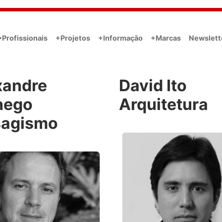
•Profissionais
+Projetos
+Informação
+Marcas
Newslett
xandre
David Ito
hego
Arquitetura
sagismo