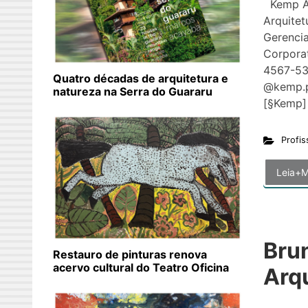
Kemp Ar
Arquitet
Gerenci
Corporat
4567-53
Quatro décadas de arquitetura e
@kemp.p
natureza na Serra do Guararu
[§Ke
Profis
Leia+M
Bru
Restauro de pinturas renova
acervo cultural do Teatro Oficina
Arq