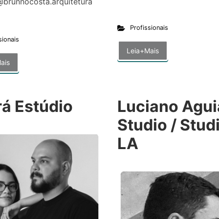
@brunnocosta.arquitetura
Profissionais
sionais
Leia+Mais
ais
rá Estúdio
Luciano Agui
Studio / Stud
LA