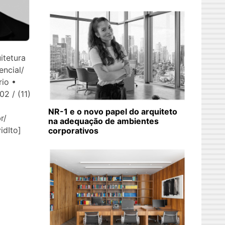
itetura
encial/
rio •
2 / (11)
NR-1 e o novo papel do arquiteto
r/
na adequação de ambientes
avidIto]
corporativos