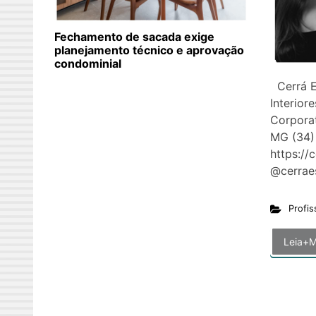
Fechamento de sacada exige
planejamento técnico e aprovação
condominial
Cerrá E
Interior
Corporat
MG (34)
https://
@cerra
Profis
Leia+M