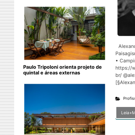
Alexand
Paisagis
• Campi
Paulo Tripoloni orienta projeto de
https:/
quintal e áreas externas
br/ @al
[§Alex
Profis
Leia+M