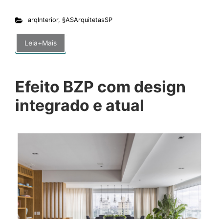
arqInterior
,
§ASArquitetasSP
Leia+Mais
Efeito BZP com design
integrado e atual