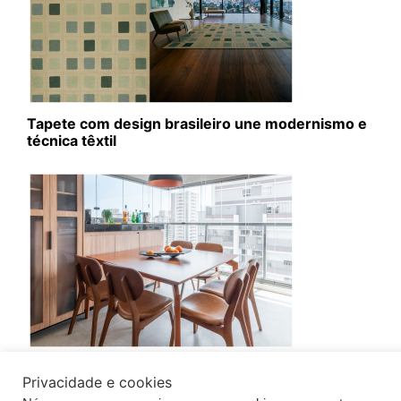
Tapete com design brasileiro une modernismo e
técnica têxtil
Fechamento de sacada exige planejamento
Privacidade e cookies
técnico e aprovação condominial