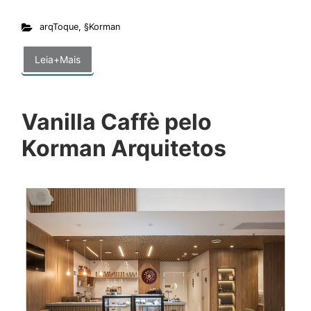
arqToque
,
§Korman
Leia+Mais
Vanilla Caffè pelo
Korman Arquitetos