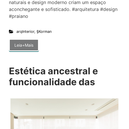
naturais e design moderno criam um espaço
aconchegante e sofisticado. #arquitetura #design
#praiano
arqInterior
,
§Korman
Leia+Mais
Estética ancestral e
funcionalidade das