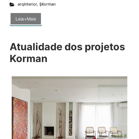
arqInterior
,
§Korman
Leia+Mais
Atualidade dos projetos
Korman