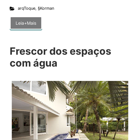
arqToque
,
§Korman
Leia+Mais
Frescor dos espaços
com água