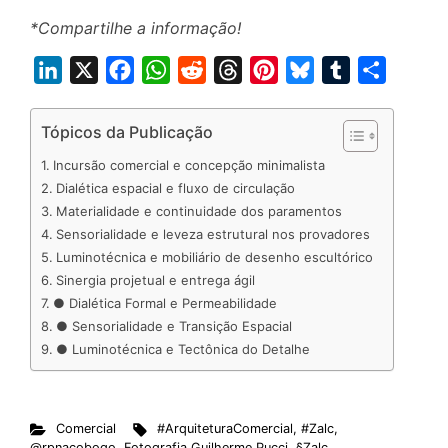
*Compartilhe a informação!
L
X
F
W
R
T
P
B
T
S
i
a
h
e
h
i
l
u
h
n
c
a
d
r
n
u
m
a
Tópicos da Publicação
k
e
t
d
e
t
e
b
r
Incursão comercial e concepção minimalista
e
b
s
i
a
e
s
l
e
Dialética espacial e fluxo de circulação
d
o
A
t
d
r
k
r
Materialidade e continuidade dos paramentos
Sensorialidade e leveza estrutural nos provadores
I
o
p
s
e
y
Luminotécnica e mobiliário de desenho escultórico
n
k
p
s
Sinergia projetual e entrega ágil
t
● Dialética Formal e Permeabilidade
● Sensorialidade e Transição Espacial
● Luminotécnica e Tectônica do Detalhe
Comercial
#ArquiteturaComercial
,
#Zalc
,
@rpnacobogo
,
Fotografia Guilherme Pucci
,
§Zalc