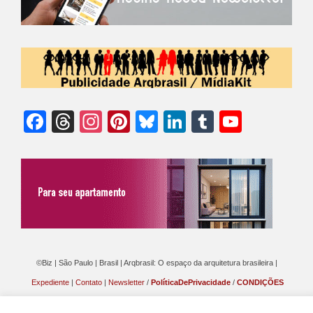
Facebook
Threads
Instagram
Pinterest
Bluesky
LinkedIn
Tumblr
YouTu
Chann
©Biz | São Paulo | Brasil | Arqbrasil: O espaço da arquitetura brasileira |
Expediente
|
Contato
|
Newsletter
/
PolíticaDePrivacidade
/
CONDIÇÕES
GERAIS DE PUBLICAÇÃO (CGP
)