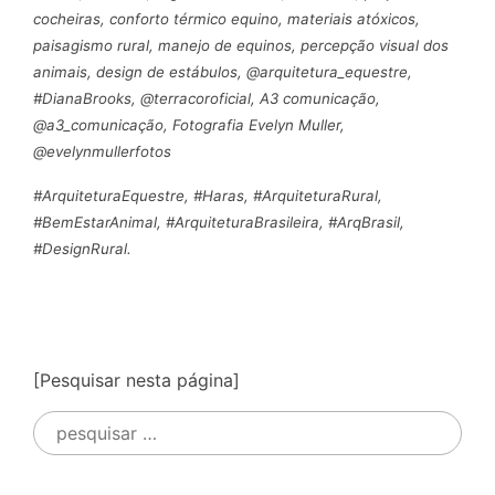
cocheiras, conforto térmico equino, materiais atóxicos,
paisagismo rural, manejo de equinos, percepção visual dos
animais, design de estábulos, @arquitetura_equestre,
#DianaBrooks, @terracoroficial, A3 comunicação,
@a3_comunicação, Fotografia Evelyn Muller,
@evelynmullerfotos
#ArquiteturaEquestre, #Haras, #ArquiteturaRural,
#BemEstarAnimal, #ArquiteturaBrasileira, #ArqBrasil,
#DesignRural.
[Pesquisar nesta página]
Pesquisar
por: