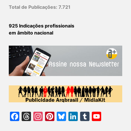
Total de Publicações:
7.721
925 Indicações profissionais
em âmbito nacional
Facebook
Threads
Instagram
Pinterest
Bluesky
LinkedIn
Tumblr
YouTu
Chann