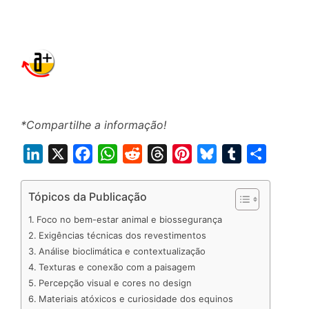
*Compartilhe a informação!
L
X
F
W
R
T
P
B
T
S
i
a
h
e
h
i
l
u
h
n
c
a
d
r
n
u
m
a
Tópicos da Publicação
k
e
t
d
e
t
e
b
r
Foco no bem-estar animal e biossegurança
e
b
s
i
a
e
s
l
e
Exigências técnicas dos revestimentos
d
o
A
t
d
r
k
r
Análise bioclimática e contextualização
Texturas e conexão com a paisagem
I
o
p
s
e
y
Percepção visual e cores no design
n
k
p
s
Materiais atóxicos e curiosidade dos equinos
t