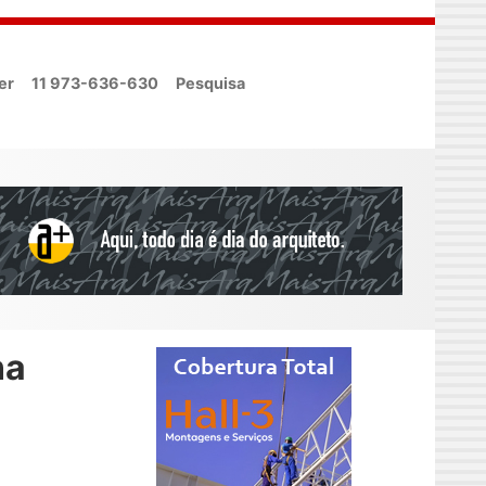
er
11 973-636-630
Pesquisa
na