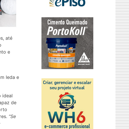
s, até
o
nto e
am Ieda e
 ideal
capaz de
orto
res.
“Se
e