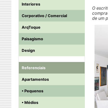
Interiores
O escri
compra 
Corporativo / Comercial
de um p
ArqToque
Paisagismo
Design
Referenciais
Apartamentos
• Pequenos
• Médios