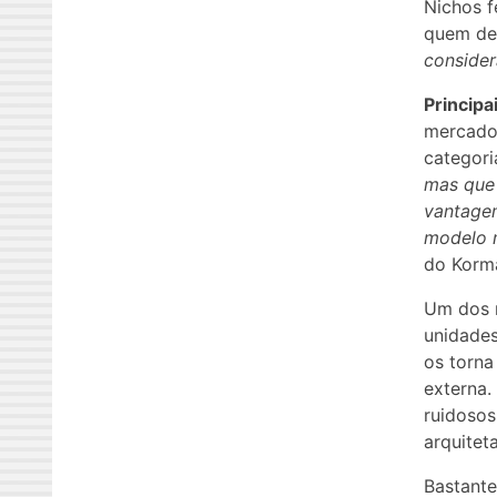
Nichos f
quem des
consider
Principa
mercado,
categori
mas que 
vantage
modelo m
do Korma
Um dos m
unidade
os torna
externa.
ruidosos
arquiteta
Bastante