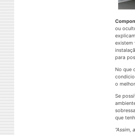
Compond
ou ocult
explicam
existem 
instalaç
para pos
No que d
condicio
o melhor
Se possí
ambiente
sobress
que tenh
“Assim, 