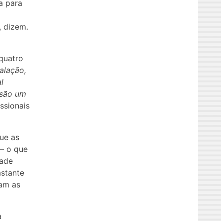
a para
, dizem.
quatro
alação,
l
 são um
issionais
que as
– o que
dade
astante
tam as
a