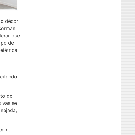
ao décor
 Korman
derar que
ipo de
elétrica
peitando
nto do
tivas se
nejada,
icam.