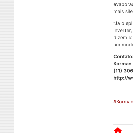
evaporad
mais sil
“Já o sp
Inverter
dizem Ie
um model
Contato
Korman 
(11) 30
http://
#Korma