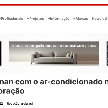
•Profissionais
+Projetos
+Informação
+Marcas
Newslett
man com o ar-condicionado 
oração
22
Redação
arqbrasil