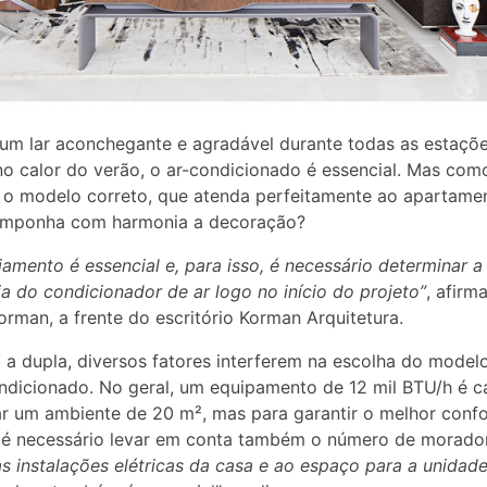
 um lar aconchegante e agradável durante todas as estaçõe
 calor do verão, o ar-condicionado é essencial. Mas com
 o modelo correto, que atenda perfeitamente ao apartame
omponha com harmonia a decoração?
jamento é essencial e, para isso, é necessário determinar a
ia do condicionador de ar logo no início do projeto”
, afirm
orman, a frente do escritório Korman Arquitetura.
a dupla, diversos fatores interferem na escolha do modelo
ndicionado. No geral, um equipamento de 12 mil BTU/h é 
ar um ambiente de 20 m², mas para garantir o melhor conf
 é necessário levar em conta também o número de morado
às instalações elétricas da casa e ao espaço para a unidad