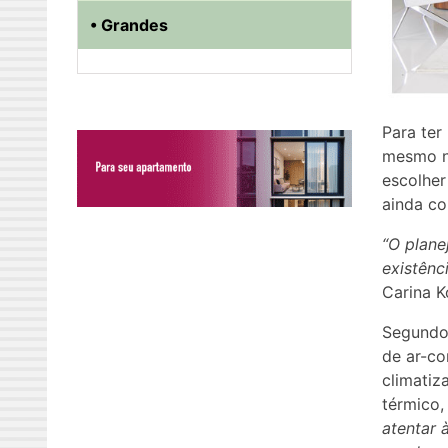
• Grandes
Para ter
mesmo no
escolher
ainda c
“O plane
existênc
Carina K
Segundo 
de ar-co
climatiz
térmico,
atentar 