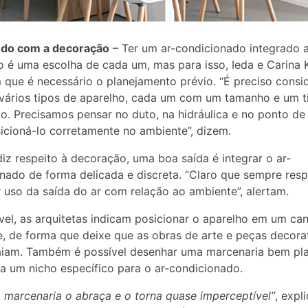
o com a decoração
– Ter um ar-condicionado integrado 
o é uma escolha de cada um, mas para isso, Ieda e Carina
 que é necessário o planejamento prévio. “É preciso consi
vários tipos de aparelho, cada um com um tamanho e um t
ão. Precisamos pensar no duto, na hidráulica e no ponto de 
icioná-lo corretamente no ambiente”, dizem.
iz respeito à decoração, uma boa saída é integrar o ar-
nado de forma delicada e discreta. “Claro que sempre res
 uso da saída do ar com relação ao ambiente”, alertam.
vel, as arquitetas indicam posicionar o aparelho em um ca
, de forma que deixe que as obras de arte e peças decora
aiam. Também é possível desenhar uma marcenaria bem pla
a um nicho específico para o ar-condicionado.
a marcenaria o abraça e o torna quase imperceptível”
, expl