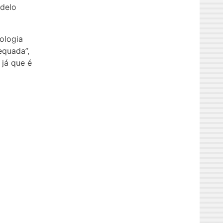
odelo
nologia
equada”,
 já que é