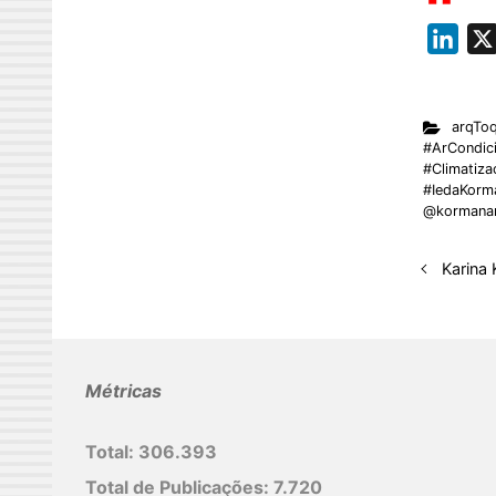
L
i
n
arqTo
k
#ArCondic
e
#Climatiza
#IedaKorm
d
@kormanar
I
n
Karina
Métricas
Total:
306.393
Total de Publicações:
7.720