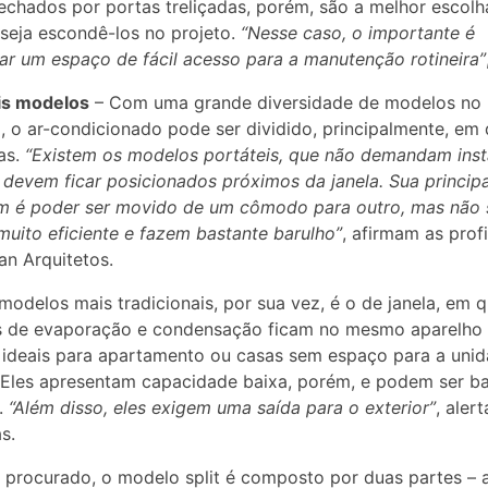
echados por portas treliçadas, porém, são a melhor escolh
eja escondê-los no projeto.
“Nesse caso, o importante é
ar um espaço de fácil acesso para a manutenção rotineira”
is modelos
– Com uma grande diversidade de modelos no
 o ar-condicionado pode ser dividido, principalmente, em 
as.
“Existem os modelos portáteis, que não demandam inst
devem ficar posicionados próximos da janela. Sua principa
m é poder ser movido de um cômodo para outro, mas não
uito eficiente e fazem bastante barulho”
, afirmam as prof
n Arquitetos.
odelos mais tradicionais, por sua vez, é o de janela, em 
s de evaporação e condensação ficam no mesmo aparelho 
 ideais para apartamento ou casas sem espaço para a uni
 Eles apresentam capacidade baixa, porém, e podem ser b
.
“Além disso, eles exigem uma saída para o exterior”
, aler
s.
 procurado, o modelo split é composto por duas partes – 