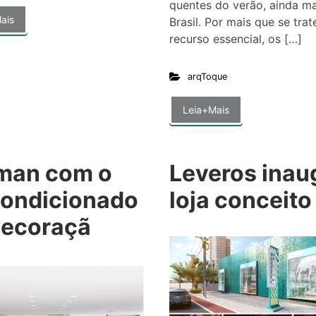
quentes do verão, ainda ma
ais
Brasil. Por mais que se tra
recurso essencial, os […]
arqToque
Leia+Mais
man com o
Leveros inau
condicionado
loja conceito
decoraçã