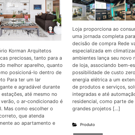
Loja proporciona ao consu
uma jornada completa para
decisão de compra Rede va
especializada em climatiza
ório Korman Arquitetos
ambientes lança seu novo
icas preciosas, tanto para a
de loja, associando bem-es
do melhor aparelho, quanto
possibilidade de custo zer
omo posicioná-lo dentro de
energia elétrica a um exte
to Para ter um lar
de produtos e serviços, so
gante e agradável durante
integradas e até automaçã
s estações, até mesmo no
residencial, como parte de
 verão, o ar-condicionado é
grandes projetos […]
l. Mas como escolher o
correto, que atenda
amente ao apartamento e
Produto