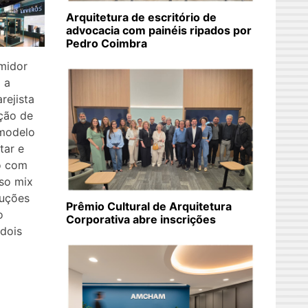
Arquitetura de escritório de
advocacia com painéis ripados por
Pedro Coimbra
midor
 a
rejista
ção de
 modelo
tar e
o com
nso mix
luções
Prêmio Cultural de Arquitetura
o
Corporativa abre inscrições
 dois