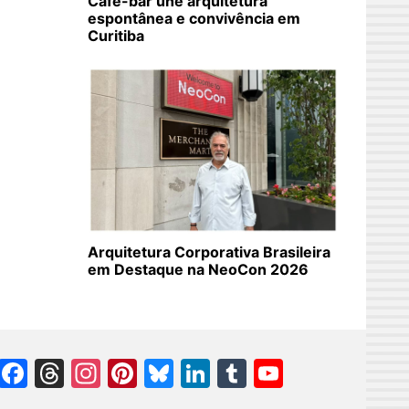
Café-bar une arquitetura
espontânea e convivência em
Curitiba
Arquitetura Corporativa Brasileira
em Destaque na NeoCon 2026
Facebook
Threads
Instagram
Pinterest
Bluesky
LinkedIn
Tumblr
YouTube
Channel