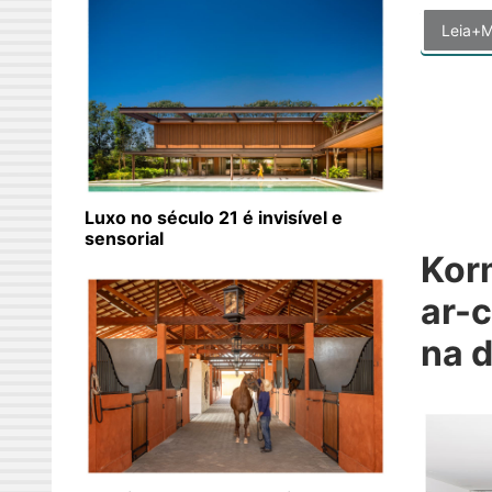
Leia+M
Luxo no século 21 é invisível e
sensorial
Kor
ar-
na 