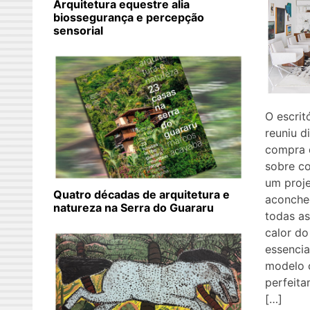
Arquitetura equestre alia
biossegurança e percepção
sensorial
O escrit
reuniu d
compra 
sobre c
um proje
Quatro décadas de arquitetura e
aconche
natureza na Serra do Guararu
todas a
calor do
essencia
modelo 
perfeit
[…]