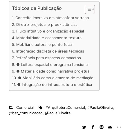
n
c
a
d
r
n
u
m
a
Tópicos da Publicação
k
e
t
d
e
t
e
b
r
Conceito imersivo em atmosfera serrana
e
b
s
i
a
e
s
l
e
Diretriz projetual e preexistências
d
o
A
t
d
r
k
r
Fluxo intuitivo e organização espacial
Materialidade e acabamento textural
I
o
p
s
e
y
Mobiliário autoral e ponto focal
n
k
p
s
Integração discreta de áreas técnicas
t
Referência para espaços compactos
● Leitura espacial e programa funcional
● Materialidade como narrativa projetual
● Mobiliário como elemento de mediação
● Integração de infraestrutura e estética
Comercial
#ArquiteturaComercial
,
#PaollaOliveira
,
@bat_comunicacao
,
§PaollaOliveira