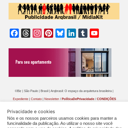
Facebook
Threads
Instagram
Pinterest
Bluesky
LinkedIn
Tumblr
YouTu
Chann
©Biz | São Paulo | Brasil | Arqbrasil: O espaço da arquitetura brasileira |
Expediente
|
Contato
|
Newsletter
/
PolíticaDePrivacidade
/
CONDIÇÕES
GERAIS DE PUBLICAÇÃO (CGP
)
Privacidade e cookies
Nós e os nossos parceiros usamos cookies para manter a
funcinalidade da publicação. Ao utilizar o nosso site você