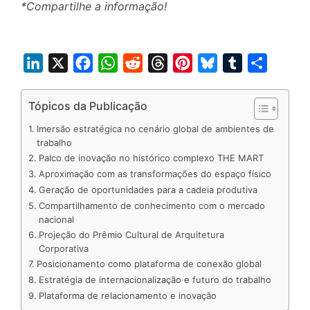
*Compartilhe a informação!
L
X
F
W
R
T
P
B
T
S
i
a
h
e
h
i
l
u
h
n
c
a
d
r
n
u
m
a
Tópicos da Publicação
k
e
t
d
e
t
e
b
r
Imersão estratégica no cenário global de ambientes de
e
b
s
i
a
e
s
l
e
trabalho
Palco de inovação no histórico complexo THE MART
d
o
A
t
d
r
k
r
Aproximação com as transformações do espaço físico
I
o
p
s
e
y
Geração de oportunidades para a cadeia produtiva
n
k
p
s
Compartilhamento de conhecimento com o mercado
t
nacional
Projeção do Prêmio Cultural de Arquitetura
Corporativa
Posicionamento como plataforma de conexão global
Estratégia de internacionalização e futuro do trabalho
Plataforma de relacionamento e inovação