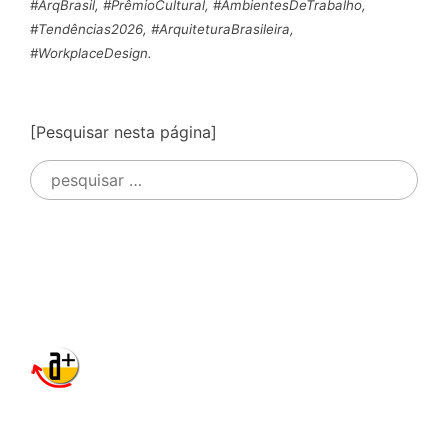
#ArqBrasil, #PrêmioCultural, #AmbientesDeTrabalho,
#Tendências2026, #ArquiteturaBrasileira,
#WorkplaceDesign.
[Pesquisar nesta página]
Pesquisar
por: