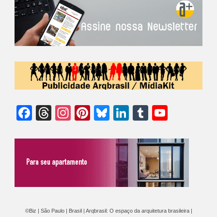
Facebook
Threads
Instagram
Pinterest
Bluesky
LinkedIn
Tumblr
YouTu
Chann
©Biz | São Paulo | Brasil | Arqbrasil: O espaço da arquitetura brasileira |