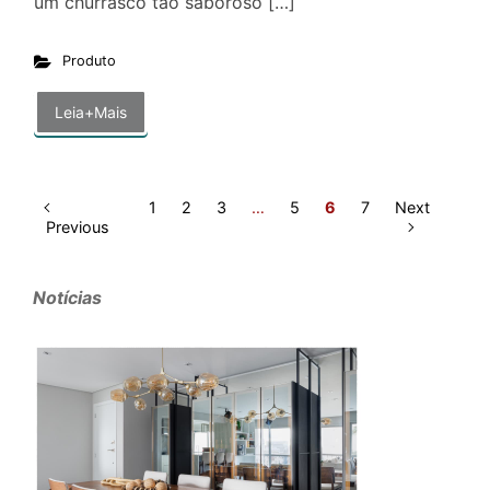
um churrasco tão saboroso […]
Produto
Leia+Mais
1
2
3
…
5
6
7
Next
Previous
Notícias