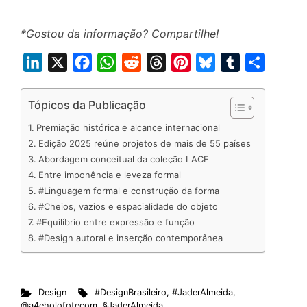
*Gostou da informação? Compartilhe!
L
X
F
W
R
T
P
B
T
S
i
a
h
e
h
i
l
u
h
n
c
a
d
r
n
u
m
a
Tópicos da Publicação
k
e
t
d
e
t
e
b
r
Premiação histórica e alcance internacional
e
b
s
i
a
e
s
l
e
Edição 2025 reúne projetos de mais de 55 países
d
o
A
t
d
r
k
r
Abordagem conceitual da coleção LACE
Entre imponência e leveza formal
I
o
p
s
e
y
#Linguagem formal e construção da forma
n
k
p
s
#Cheios, vazios e espacialidade do objeto
t
#Equilíbrio entre expressão e função
#Design autoral e inserção contemporânea
Design
#DesignBrasileiro
,
#JaderAlmeida
,
@a4eholofotecom
,
§JaderAlmeida