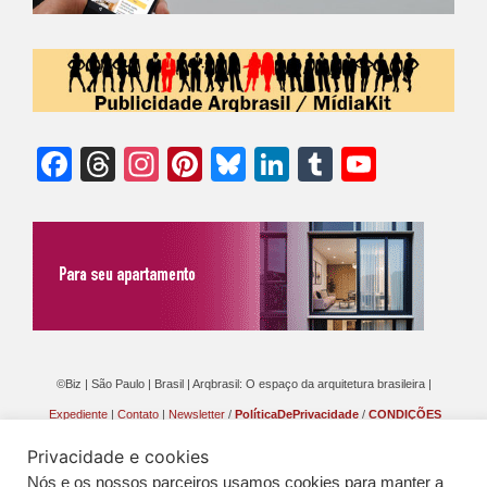
Facebook
Threads
Instagram
Pinterest
Bluesky
LinkedIn
Tumblr
YouTu
Chann
©Biz | São Paulo | Brasil | Arqbrasil: O espaço da arquitetura brasileira |
Expediente
|
Contato
|
Newsletter
/
PolíticaDePrivacidade
/
CONDIÇÕES
GERAIS DE PUBLICAÇÃO (CGP
)
Privacidade e cookies
Nós e os nossos parceiros usamos cookies para manter a