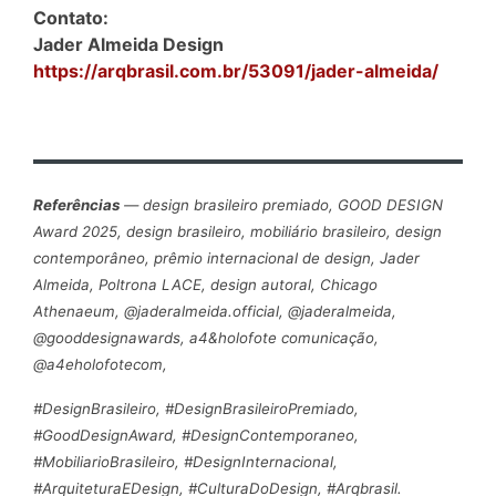
Contato:
Jader Almeida Design
https://arqbrasil.com.br/53091/jader-almeida/
Referências
— design brasileiro premiado, GOOD DESIGN
Award 2025, design brasileiro, mobiliário brasileiro, design
contemporâneo, prêmio internacional de design, Jader
Almeida, Poltrona LACE, design autoral, Chicago
Athenaeum, @jaderalmeida.official, @jaderalmeida,
@gooddesignawards, a4&holofote comunicação,
@a4eholofotecom,
#DesignBrasileiro, #DesignBrasileiroPremiado,
#GoodDesignAward, #DesignContemporaneo,
#MobiliarioBrasileiro, #DesignInternacional,
#ArquiteturaEDesign, #CulturaDoDesign, #Arqbrasil.