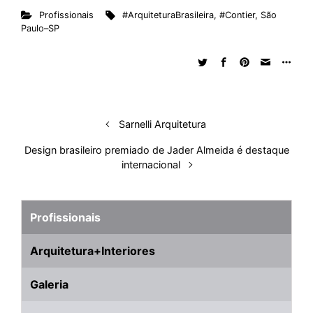
Profissionais
#ArquiteturaBrasileira
,
#Contier
,
São
k
e
t
d
e
t
e
b
r
Paulo–SP
e
b
s
i
a
e
s
l
e
d
o
A
t
d
r
k
r
I
o
p
s
e
y
n
k
p
s
t
Sarnelli Arquitetura
Design brasileiro premiado de Jader Almeida é destaque
internacional
Profissionais
Arquitetura+Interiores
Galeria