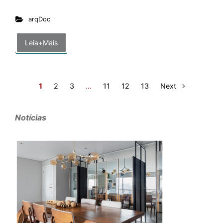
arqDoc
Leia+Mais
1
2
3
…
11
12
13
Next
Notícias