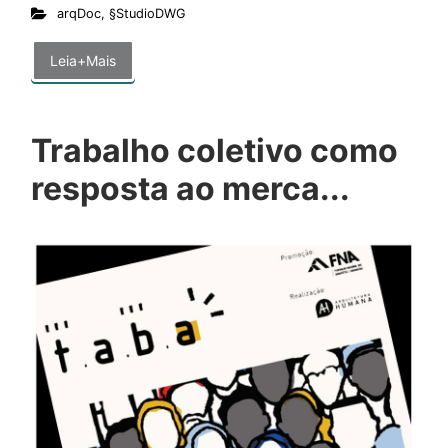
arqDoc
,
§StudioDWG
Leia+Mais
Trabalho coletivo como
resposta ao merca...