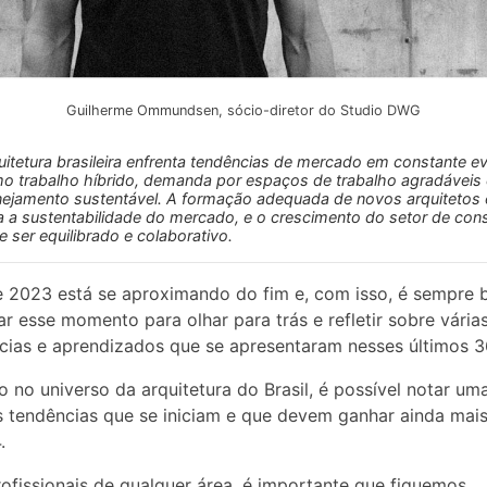
Guilherme Ommundsen, sócio-diretor do Studio DWG
uitetura brasileira enfrenta tendências de mercado em constante e
o trabalho híbrido, demanda por espaços de trabalho agradáveis 
nejamento sustentável. A formação adequada de novos arquitetos é
a a sustentabilidade do mercado, e o crescimento do setor de con
e ser equilibrado e colaborativo.
 2023 está se aproximando do fim e, com isso, é sempre
ar esse momento para olhar para trás e refletir sobre vária
cias e aprendizados que se apresentaram nesses últimos 3
 no universo da arquitetura do Brasil, é possível notar uma
 tendências que se iniciam e que devem ganhar ainda mais
.
fissionais de qualquer área, é importante que fiquemos