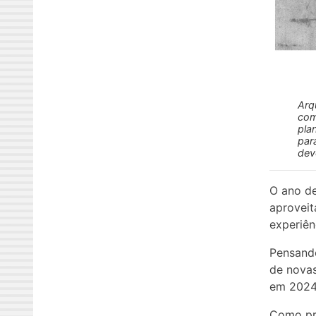
Arq
com
pla
par
dev
O ano de
aproveit
experiên
Pensando
de novas
em 2024
Como pro