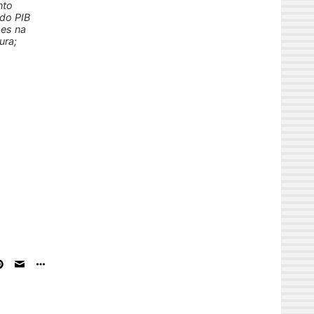
nto
 do PIB
ões na
ura;