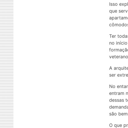
Isso exp
que ser
apartame
cômodos 
Ter toda
no iníci
formaçã
veterano
A arquit
ser extr
No entan
entram n
dessas t
demanda
são bem 
O que pr