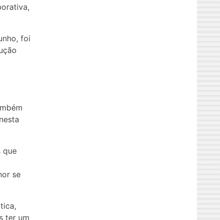
orativa,
unho, foi
rução
também
nesta
s que
hor se
tica,
s ter um