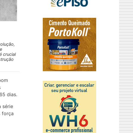
volução,
e
 crucial
strução
 bom
s
65 dias.
 série
 força