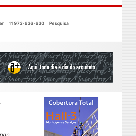
er
11 973-636-630
Pesquisa
o
rido,