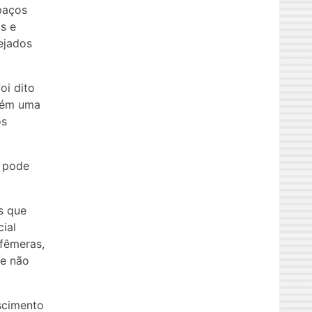
paços
s e
ejados
oi dito
mbém uma
os
e pode
s que
ial
fêmeras,
ue não
scimento