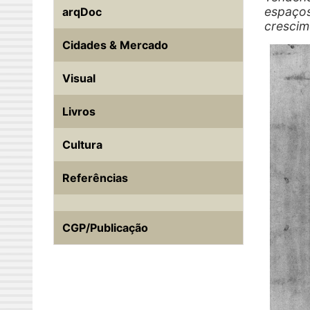
espaços
arqDoc
crescim
Cidades & Mercado
Visual
Livros
Cultura
Referências
CGP/Publicação