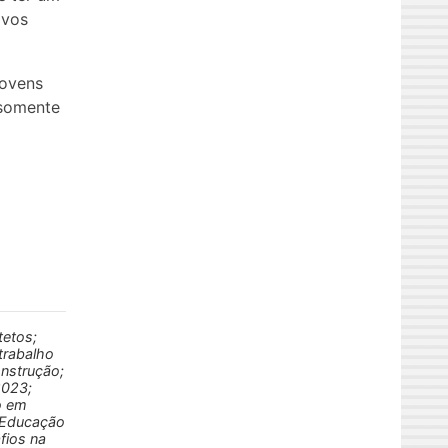
ovos
jovens
 somente
tetos;
trabalho
onstrução;
2023;
o em
; Educação
fios na