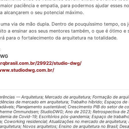
 maior paciência e empatia, para podermos ajudar esses n
 a alcançarem o seu potencial máximo.
 uma via de mão dupla. Dentro de pouquíssimo tempo, os 
ito a ensinar aos seus mentores também, o que é ótimo e
irá para o fortalecimento da arquitetura na totalidade.
:
DWG
/arqbrasil.com.br/29922/studio-dwg/
/www.studiodwg.com.br/
erências — Arquitetura; Mercado de arquitetura; Formação de arqui
dências de mercado em arquitetura; Trabalho híbrido; Espaços de 
adáveis; Planejamento sustentável; Crescimento PIB do setor de c
lherme Ommundsen; StudioDWG; Ano de 2023; Retrospectiva de 
demia de Covid-19; Escritórios pós-pandemia; Espaço de trabalh
a; Coworking residencial; Atualizações no mercado de arquitetura
arquitetura; Novos arquitetos; Ensino de arquitetura no Brasil; Desa