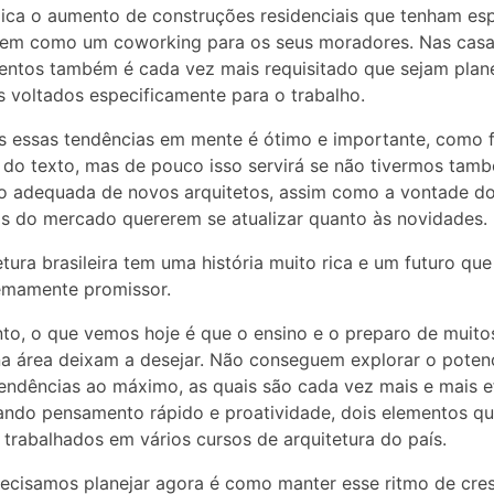
lica o aumento de construções residenciais que tenham es
vem como um coworking para os seus moradores. Nas casa
ntos também é cada vez mais requisitado que sejam plan
voltados especificamente para o trabalho.
s essas tendências em mente é ótimo e importante, como f
o do texto, mas de pouco isso servirá se não tivermos ta
o adequada de novos arquitetos, assim como a vontade d
s do mercado quererem se atualizar quanto às novidades.
etura brasileira tem uma história muito rica e um futuro qu
emamente promissor.
to, o que vemos hoje é que o ensino e o preparo de muito
a área deixam a desejar. Não conseguem explorar o potenc
endências ao máximo, as quais são cada vez mais e mais e
ndo pensamento rápido e proatividade, dois elementos q
trabalhados em vários cursos de arquitetura do país.
ecisamos planejar agora é como manter esse ritmo de cre