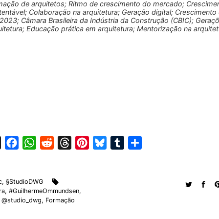
mação de arquitetos; Ritmo de crescimento do mercado; Crescime
tentável; Colaboração na arquitetura; Geração digital; Crescimento
2023; Câmara Brasileira da Indústria da Construção (CBIC); Geraç
uitetura; Educação prática em arquitetura; Mentorização na arquitet
X
F
W
R
T
P
B
T
S
a
h
e
h
i
l
u
h
c
a
d
r
n
u
m
a
c
,
§StudioDWG
e
t
d
e
t
e
b
r
ra
,
#GuilhermeOmmundsen
,
b
s
i
a
e
s
l
e
,
@studio_dwg
,
Formação
o
A
t
d
r
k
r