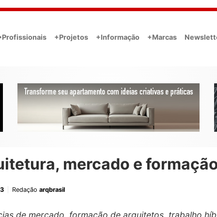
•Profissionais
+Projetos
+Informação
+Marcas
Newslett
uitetura, mercado e formaçã
23
Redação
arqbrasil
ias de mercado, formação de arquitetos, trabalho híb