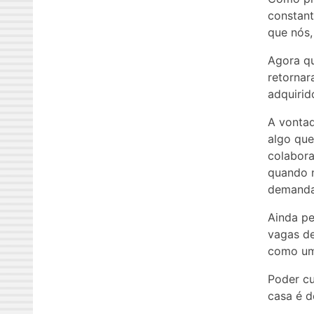
constant
que nós,
Agora qu
retornar
adquirid
A vontad
algo que
colabor
quando n
demanda 
Ainda p
vagas de
como um
Poder cu
casa é d