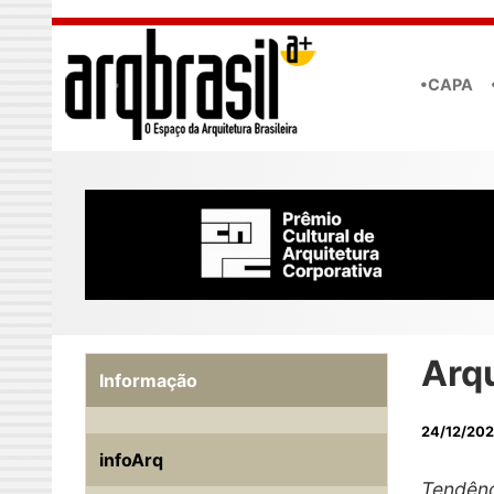
Skip to main content
•CAPA
Arq
Informação
24/12/20
infoArq
Tendênc