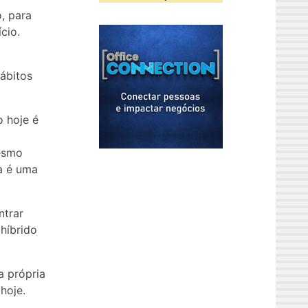
, para
cio.
ábitos
o hoje é
esmo
a é uma
ntrar
híbrido
a própria
hoje.