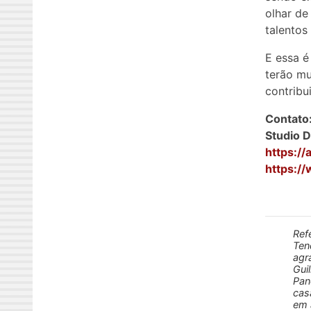
olhar de
talentos
E essa é
terão mu
contribu
Contato
Studio 
https:/
https:/
Ref
Ten
agr
Gui
Pan
cas
em 