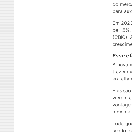
do merca
para aux
Em 2023,
de 1,5%,
(CBIC). 
crescime
Esse ef
A nova g
trazem u
era alta
Eles são
vieram a
vantage
movimen
Tudo que
sendo e