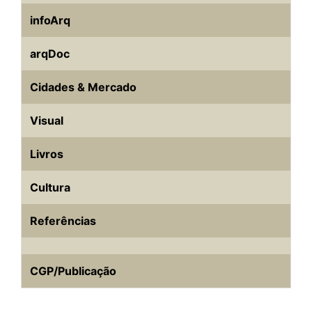
d
o
A
t
d
r
k
r
infoArq
I
o
p
s
e
y
n
k
p
s
arqDoc
t
Cidades & Mercado
Visual
Livros
Cultura
Referências
CGP/Publicação