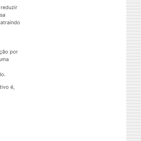
reduzir
ssa
atraindo
ção por
 uma
do.
ivo é,