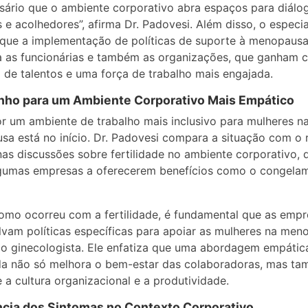
sário que o ambiente corporativo abra espaços para diálo
 e acolhedores”, afirma Dr. Padovesi. Além disso, o especia
que a implementação de políticas de suporte à menopaus
a as funcionárias e também as organizações, que ganham 
 de talentos e uma força de trabalho mais engajada.
nho para um Ambiente Corporativo Mais Empático
or um ambiente de trabalho mais inclusivo para mulheres n
a está no início. Dr. Padovesi compara a situação com o 
as discussões sobre fertilidade no ambiente corporativo, 
lgumas empresas a oferecerem benefícios como o congela
omo ocorreu com a fertilidade, é fundamental que as empr
vam políticas específicas para apoiar as mulheres na meno
o ginecologista. Ele enfatiza que uma abordagem empátic
da não só melhora o bem-estar das colaboradoras, mas t
e a cultura organizacional e a produtividade.
cia dos Sintomas no Contexto Corporativo