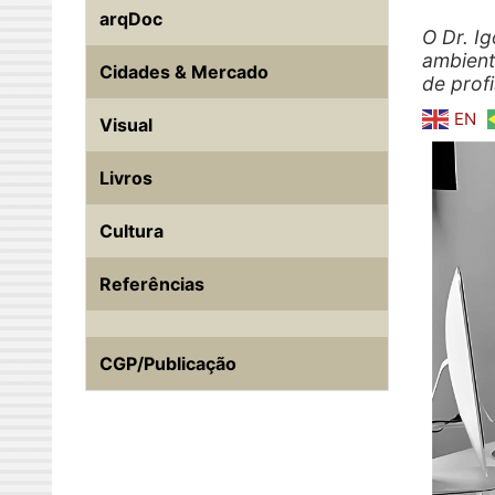
arqDoc
O Dr. I
ambient
Cidades & Mercado
de prof
EN
Visual
Livros
Cultura
Referências
CGP/Publicação