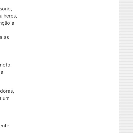
sono,
ulheres,
enção a
a as
emoto
da
doras,
e um
ente