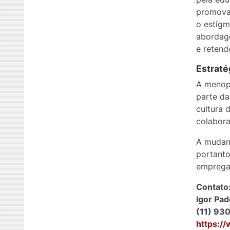
promova
o estigm
abordag
e retend
Estraté
A menop
parte da
cultura 
colabora
A mudanç
portanto
emprega
Contato
Igor Pad
(11) 93
https:/