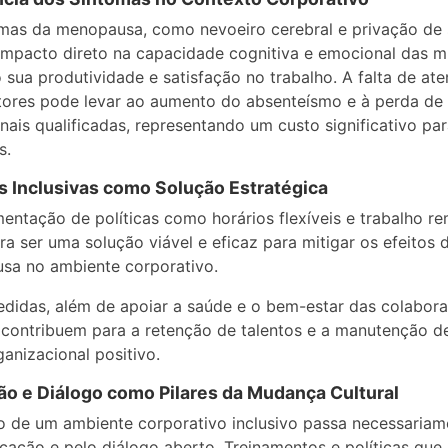
mas da menopausa, como nevoeiro cerebral e privação de 
mpacto direto na capacidade cognitiva e emocional das m
 sua produtividade e satisfação no trabalho. A falta de at
tores pode levar ao aumento do absenteísmo e à perda de
onais qualificadas, representando um custo significativo par
s.
as Inclusivas como Solução Estratégica
entação de políticas como horários flexíveis e trabalho r
a ser uma solução viável e eficaz para mitigar os efeitos 
sa no ambiente corporativo.
didas, além de apoiar a saúde e o bem-estar das colabora
contribuem para a retenção de talentos e a manutenção d
ganizacional positivo.
o e Diálogo como Pilares da Mudança Cultural
o de um ambiente corporativo inclusivo passa necessariam
cação e pelo diálogo aberto. Treinamentos e políticas que