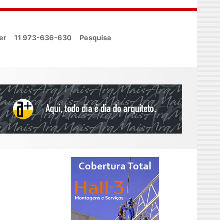
er
11 973-636-630
Pesquisa