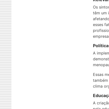
Os sinto
têm um i
afetando
esses fa
profissi
empresa
Polític
A implem
demonstr
menopau
Essas me
também 
clima or
Educaçã
A criaçã
pela edu