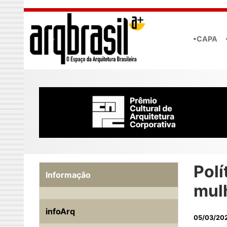
Skip to main content
•CAPA
Polí
Informação
mul
infoArq
05/03/20