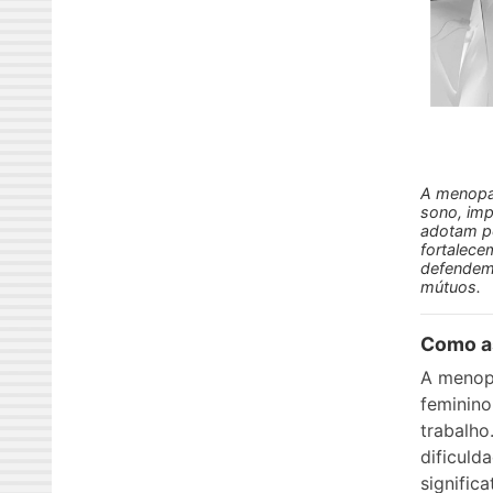
A menopau
sono, imp
adotam po
fortalece
defendem 
mútuos.
Como a
A menopa
feminin
trabalho
dificul
signific