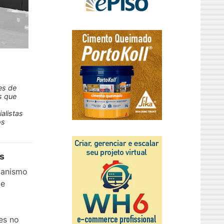
es de
s que
alistas
os
s
ganismo
de
es no