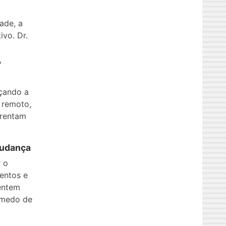
ade, a
vo. Dr.
,
çando a
 remoto,
frentam
Mudança
 o
entos e
sentem
m medo de