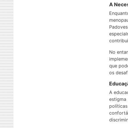
A Neces
Enquanto
menopaus
Padovesi
especial
contribu
No enta
implemen
que pode
os desa
Educaçã
A educaç
estigma
política
confortá
discrimi