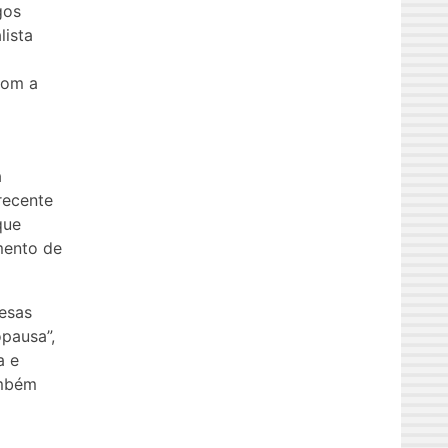
gos
lista
a
com a
a
recente
que
mento de
esas
pausa”,
a e
ambém