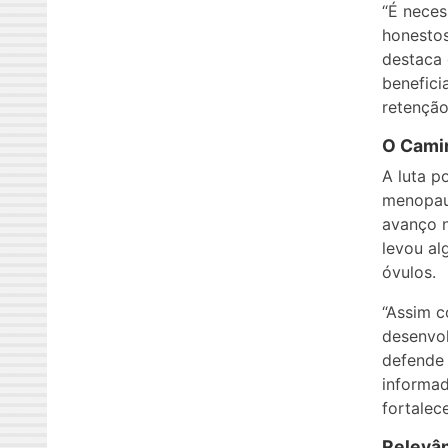
“É neces
honestos
destaca 
benefici
retenção
O Cami
A luta p
menopaus
avanço n
levou a
óvulos.
“Assim c
desenvol
defende 
informa
fortalec
Relevân