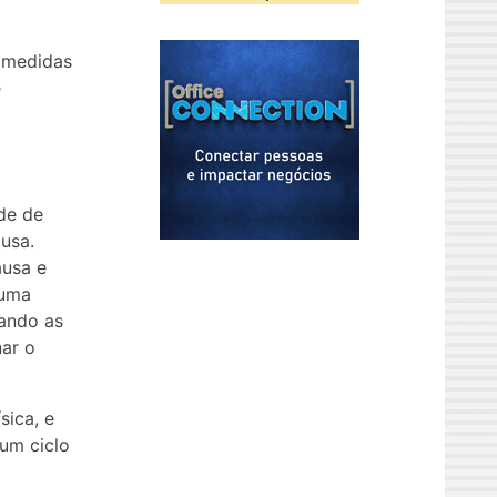
 medidas
e
ade de
usa.
ausa e
 uma
ando as
nar o
sica, e
um ciclo