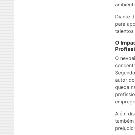
ambiente
Diante 
para apo
talentos
O Impa
Profiss
O nevoei
concentr
Segundo 
autor d
queda na
profissi
emprego
Além dis
também a
prejudic