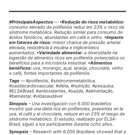
#PrincipaisAspectos
—
•Redução do risco metabólico:
consumo elevado de polifenóis reduz em 23% o risco de
síndrome metabólica. Redução similar para consumo de
ácidos fenólicos, abundantes em café e vinho.
•Impacto
em fatores de risco:
menor chance de pressão arterial
elevada, resistência à insulina e triglicerídeos
aumentados.
•Variedade alimentar:
a diversidade na
ingestão de alimentos ricos em polifenóis potencializa os
benefícios para a microbiota intestinal.
•Alimentos
benéficos:
uva, morango, açaí, laranja, chocolate, vinho
e café, fontes importantes de polifenóis.
Tags
— #polifenóis, #síndromemetabólica,
#saúdecardiovascular, #dieta, #nutrição, #pesquisa,
#ELSABrasil, #antioxidantes, #saúde, #alimentação,
#bemestar, #vidasaudável
Sinopsis
– Una investigación con 6.000 brasileños
mostró que una dieta rica en polifenoles, presentes en la
uva, el café y el chocolate, reduce en un 23% el riesgo de
síndrome metabólico. El estudio, realizado por ELSA-
Brasil, siguió a los participantes durante ocho años.
Synopsis
– Research with 6,000 Brazilians showed that a