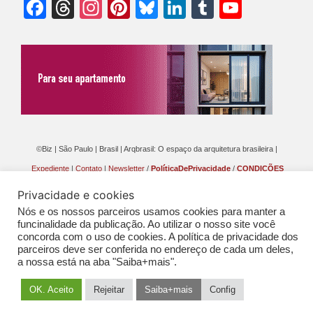
Facebook
Threads
Instagram
Pinterest
Bluesky
LinkedIn
Tumblr
YouTu
Chann
©Biz | São Paulo | Brasil | Arqbrasil: O espaço da arquitetura brasileira |
Expediente
|
Contato
|
Newsletter
/
PolíticaDePrivacidade
/
CONDIÇÕES
GERAIS DE PUBLICAÇÃO (CGP
)
Privacidade e cookies
Nós e os nossos parceiros usamos cookies para manter a
funcinalidade da publicação. Ao utilizar o nosso site você
concorda com o uso de cookies. A política de privacidade dos
parceiros deve ser conferida no endereço de cada um deles,
a nossa está na aba "Saiba+mais".
OK. Aceito
Rejeitar
Saiba+mais
Config