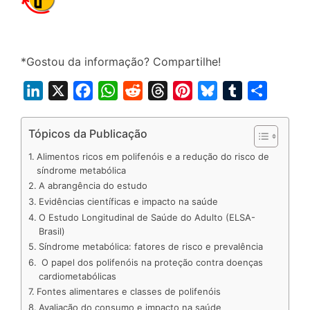
*Gostou da informação? Compartilhe!
L
X
F
W
R
T
P
B
T
S
i
a
h
e
h
i
l
u
h
n
c
a
d
r
n
u
m
a
Tópicos da Publicação
k
e
t
d
e
t
e
b
r
Alimentos ricos em polifenóis e a redução do risco de
e
b
s
i
a
e
s
l
e
síndrome metabólica
A abrangência do estudo
d
o
A
t
d
r
k
r
Evidências científicas e impacto na saúde
I
o
p
s
e
y
O Estudo Longitudinal de Saúde do Adulto (ELSA-
n
k
p
s
Brasil)
t
Síndrome metabólica: fatores de risco e prevalência
O papel dos polifenóis na proteção contra doenças
cardiometabólicas
Fontes alimentares e classes de polifenóis
Avaliação do consumo e impacto na saúde