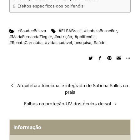
Efeitos específicos dos polifenóis
+SaudeeBeleza
#ELSABrasil
,
#IsabelaBenseñor
,
#MariaFernandaZiegler
,
#nutrição
,
#polifenóis
,
#RenataCarnaúba
,
#vidasaudavel
,
pesquisa
,
Saúde
Arquitetura funcional e integrada de Sabrina Salles na
praia
Falhas na proteção UV dos óculos de sol
Informação