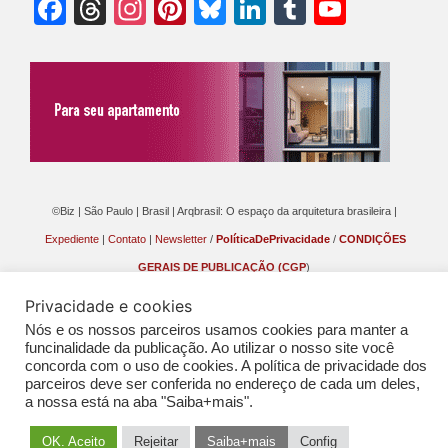
Facebook
Threads
Instagram
Pinterest
Bluesky
LinkedIn
Tumblr
YouTu
Chann
©Biz | São Paulo | Brasil | Arqbrasil: O espaço da arquitetura brasileira |
Expediente
|
Contato
|
Newsletter
/
PolíticaDePrivacidade
/
CONDIÇÕES
GERAIS DE PUBLICAÇÃO (CGP
)
Privacidade e cookies
Nós e os nossos parceiros usamos cookies para manter a
funcinalidade da publicação. Ao utilizar o nosso site você
concorda com o uso de cookies. A política de privacidade dos
parceiros deve ser conferida no endereço de cada um deles,
a nossa está na aba "Saiba+mais".
OK. Aceito
Rejeitar
Saiba+mais
Config