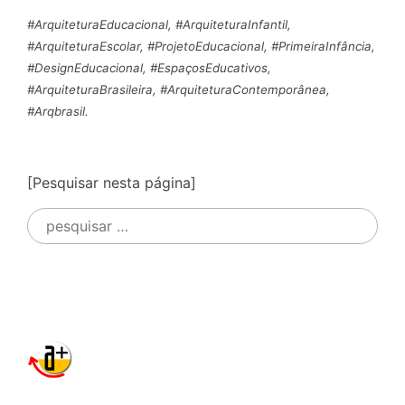
#ArquiteturaEducacional, #ArquiteturaInfantil,
#ArquiteturaEscolar, #ProjetoEducacional, #PrimeiraInfância,
#DesignEducacional, #EspaçosEducativos,
#ArquiteturaBrasileira, #ArquiteturaContemporânea,
#Arqbrasil.
[Pesquisar nesta página]
Pesquisar
por: