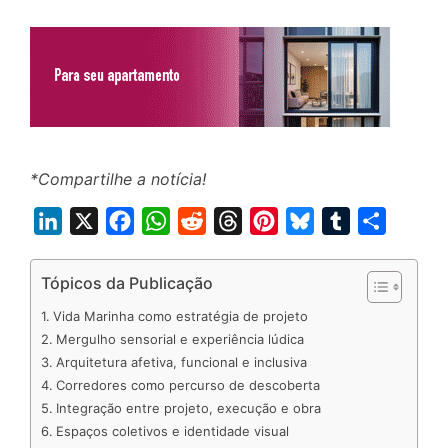
*Compartilhe a notícia!
L
X
F
W
R
T
P
B
T
S
i
a
h
e
h
i
l
u
h
n
c
a
d
r
n
u
m
a
Tópicos da Publicação
k
e
t
d
e
t
e
b
r
Vida Marinha como estratégia de projeto
e
b
s
i
a
e
s
l
e
Mergulho sensorial e experiência lúdica
d
o
A
t
d
r
k
r
Arquitetura afetiva, funcional e inclusiva
Corredores como percurso de descoberta
I
o
p
s
e
y
Integração entre projeto, execução e obra
n
k
p
s
Espaços coletivos e identidade visual
t