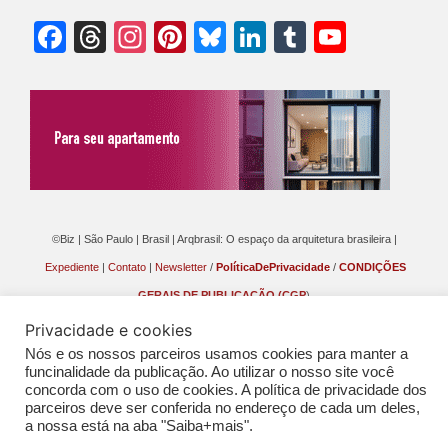
Facebook
Threads
Instagram
Pinterest
Bluesky
LinkedIn
Tumblr
YouTu
Chann
©Biz | São Paulo | Brasil | Arqbrasil: O espaço da arquitetura brasileira |
Expediente
|
Contato
|
Newsletter
/
PolíticaDePrivacidade
/
CONDIÇÕES
GERAIS DE PUBLICAÇÃO (CGP
)
Privacidade e cookies
Nós e os nossos parceiros usamos cookies para manter a
funcinalidade da publicação. Ao utilizar o nosso site você
concorda com o uso de cookies. A política de privacidade dos
parceiros deve ser conferida no endereço de cada um deles,
a nossa está na aba "Saiba+mais".