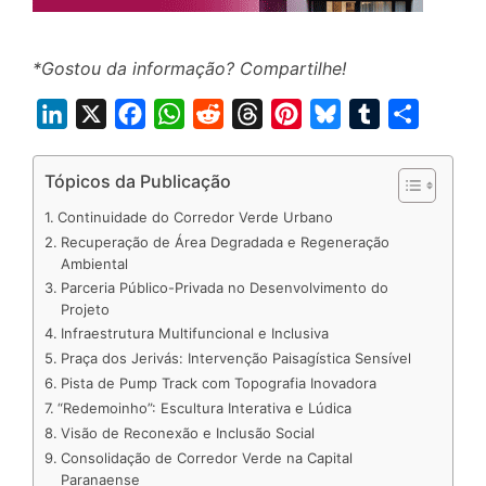
*Gostou da informação? Compartilhe!
L
X
F
W
R
T
P
B
T
S
i
a
h
e
h
i
l
u
h
n
c
a
d
r
n
u
m
a
Tópicos da Publicação
k
e
t
d
e
t
e
b
r
Continuidade do Corredor Verde Urbano
e
b
s
i
a
e
s
l
e
Recuperação de Área Degradada e Regeneração
Ambiental
d
o
A
t
d
r
k
r
Parceria Público-Privada no Desenvolvimento do
I
o
p
s
e
y
Projeto
n
k
p
s
Infraestrutura Multifuncional e Inclusiva
t
Praça dos Jerivás: Intervenção Paisagística Sensível
Pista de Pump Track com Topografia Inovadora
“Redemoinho”: Escultura Interativa e Lúdica
Visão de Reconexão e Inclusão Social
Consolidação de Corredor Verde na Capital
Paranaense