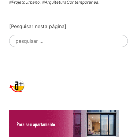
#ProjetoUrbano, #ArquiteturaContemporanea.
[Pesquisar nesta página]
Pesquisar
por: