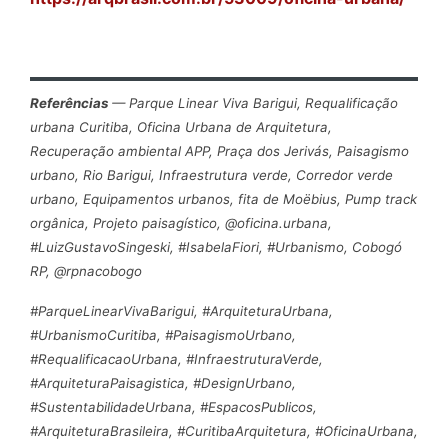
Referências
— Parque Linear Viva Barigui, Requalificação
urbana Curitiba, Oficina Urbana de Arquitetura,
Recuperação ambiental APP, Praça dos Jerivás, Paisagismo
urbano, Rio Barigui, Infraestrutura verde, Corredor verde
urbano, Equipamentos urbanos, fita de Moëbius, Pump track
orgânica, Projeto paisagístico, @oficina.urbana,
#LuizGustavoSingeski, #IsabelaFiori, #Urbanismo, Cobogó
RP, @rpnacobogo
#ParqueLinearVivaBarigui, #ArquiteturaUrbana,
#UrbanismoCuritiba, #PaisagismoUrbano,
#RequalificacaoUrbana, #InfraestruturaVerde,
#ArquiteturaPaisagistica, #DesignUrbano,
#SustentabilidadeUrbana, #EspacosPublicos,
#ArquiteturaBrasileira, #CuritibaArquitetura, #OficinaUrbana,