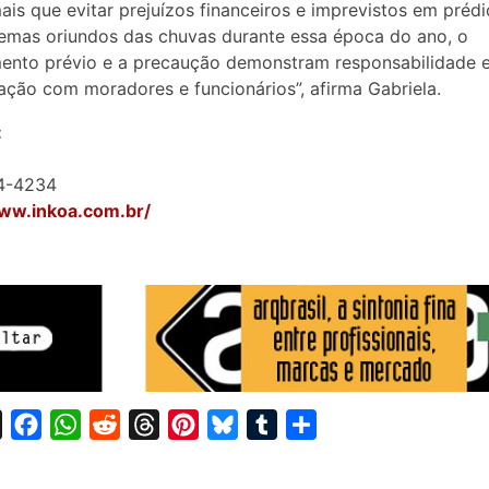
ais que evitar prejuízos financeiros e imprevistos em préd
emas oriundos das chuvas durante essa época do ano, o
ento prévio e a precaução demonstram responsabilidade 
ção com moradores e funcionários”, afirma Gabriela.
:
24-4234
www.inkoa.com.br/
X
F
W
R
T
P
B
T
S
a
h
e
h
i
l
u
h
c
a
d
r
n
u
m
a