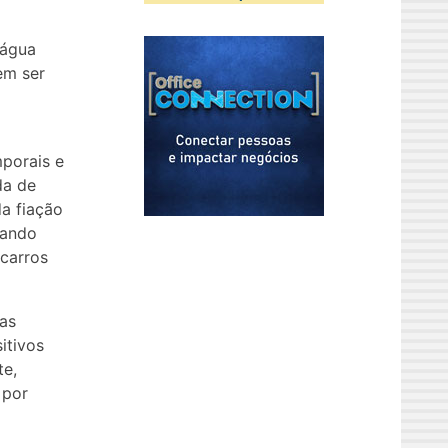
 água
em ser
porais e
da de
da fiação
tando
carros
mas
itivos
te,
 por