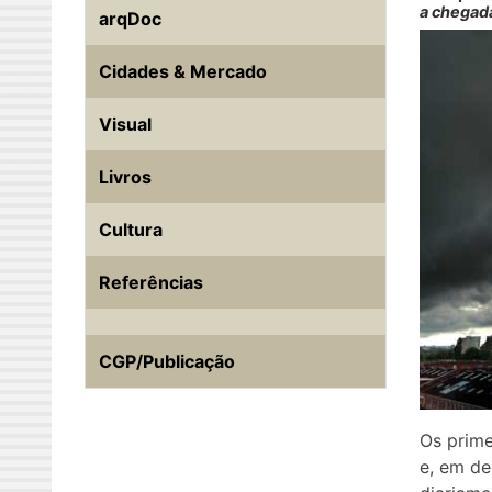
a chegad
arqDoc
Cidades & Mercado
Visual
Livros
Cultura
Referências
CGP/Publicação
Os prime
e, em de