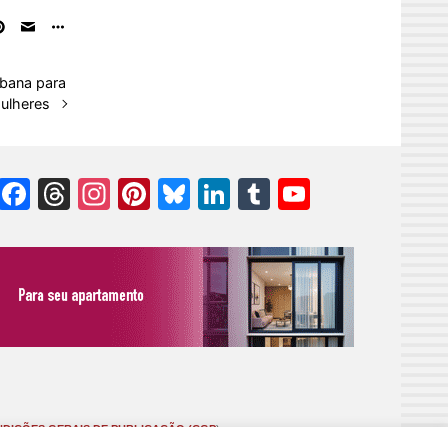
rbana para
ulheres
Facebook
Threads
Instagram
Pinterest
Bluesky
LinkedIn
Tumblr
YouTube
Channel
DIÇÕES GERAIS DE PUBLICAÇÃO (CGP
)