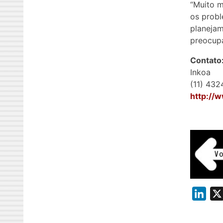
“Muito m
os probl
planejam
preocupa
Contato
Inkoa
(11) 43
http://
L
i
n