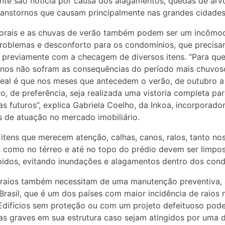
nte são notícia por causa dos alagamentos, quedas de árv
ranstornos que causam principalmente nas grandes cidades
orais e as chuvas de verão também podem ser um incômo
roblemas e desconforto para os condomínios, que precisa
 previamente com a checagem de diversos itens. “Para que
nos não sofram as consequências do período mais chuvos
deal é que nos meses que antecedem o verão, de outubro a
, de preferência, seja realizada uma vistoria completa par
s futuros”, explica Gabriela Coelho, da Inkoa, incorporad
s de atuação no mercado imobiliário.
 itens que merecem atenção, calhas, canos, ralos, tanto no
 como no térreo e até no topo do prédio devem ser limpos
idos, evitando inundações e alagamentos dentro dos cond
-raios também necessitam de uma manutenção preventiva, 
Brasil, que é um dos países com maior incidência de raios 
difícios sem proteção ou com um projeto defeituoso pod
s graves em sua estrutura caso sejam atingidos por uma 