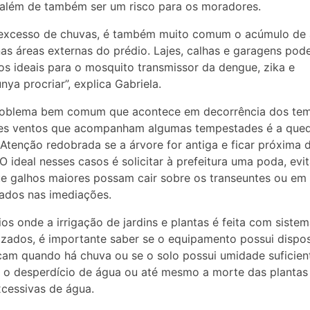
, além de também ser um risco para os moradores.
excesso de chuvas, é também muito comum o acúmulo de
as áreas externas do prédio. Lajes, calhas e garagens pod
os ideais para o mosquito transmissor da dengue, zika e
nya procriar”, explica Gabriela.
roblema bem comum que acontece em decorrência dos tem
tes ventos que acompanham algumas tempestades é a que
 Atenção redobrada se a árvore for antiga e ficar próxima 
. O ideal nesses casos é solicitar à prefeitura uma poda, evi
e galhos maiores possam cair sobre os transeuntes ou em 
ados nas imediações.
os onde a irrigação de jardins e plantas é feita com siste
zados, é importante saber se o equipamento possui dispos
cam quando há chuva ou se o solo possui umidade suficien
 o desperdício de água ou até mesmo a morte das plantas
cessivas de água.