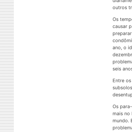
diariame
outros t
Os temp
causar p
preparar
condômi
ano, o i
dezembro
problema
seis ano
Entre os
subsolos
desentup
Os para
mais no 
mundo. E
problema