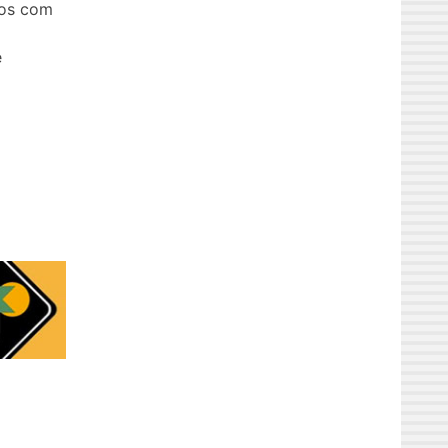
ios com
e