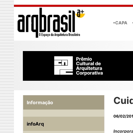
Skip to main content
•CAPA
Cui
Informação
06/02/20
infoArq
Incorpora