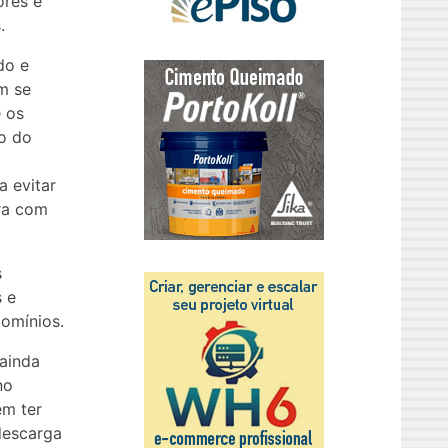
ores e
.
do e
m se
 os
o do
a evitar
ora com
s
 e
omínios.
ainda
no
em ter
descarga