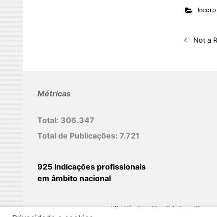
Incorp
k
e
d
Not a R
I
n
Métricas
Total:
306.347
Total de Publicações:
7.721
925 Indicações profissionais
em âmbito nacional
©Biz | São Paulo | Brasil | Arqbrasil: O espaç