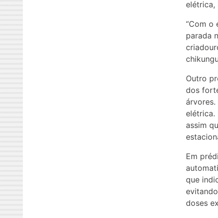
elétrica
“Com o 
parada n
criadour
chikungu
Outro p
dos for
árvores.
elétrica
assim qu
estacion
Em prédi
automati
que indi
evitando
doses ex