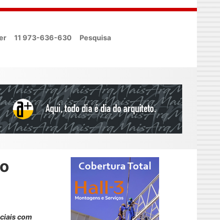
er
11 973-636-630
Pesquisa
ão
ciais com