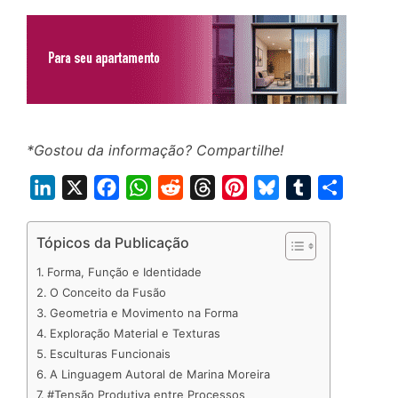
*Gostou da informação? Compartilhe!
L
X
F
W
R
T
P
B
T
S
i
a
h
e
h
i
l
u
h
n
c
a
d
r
n
u
m
a
Tópicos da Publicação
k
e
t
d
e
t
e
b
r
Forma, Função e Identidade
e
b
s
i
a
e
s
l
e
O Conceito da Fusão
d
o
A
t
d
r
k
r
Geometria e Movimento na Forma
Exploração Material e Texturas
I
o
p
s
e
y
Esculturas Funcionais
n
k
p
s
A Linguagem Autoral de Marina Moreira
t
#Tensão Produtiva entre Processos