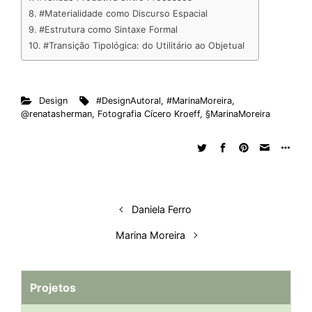
#Materialidade como Discurso Espacial
#Estrutura como Sintaxe Formal
#Transição Tipológica: do Utilitário ao Objetual
Design
#DesignAutoral
,
#MarinaMoreira
,
@renatasherman
,
Fotografia Cícero Kroeff
,
§MarinaMoreira
Daniela Ferro
Marina Moreira
Projetos