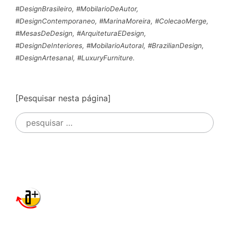
#DesignBrasileiro, #MobilarioDeAutor,
#DesignContemporaneo, #MarinaMoreira, #ColecaoMerge,
#MesasDeDesign, #ArquiteturaEDesign,
#DesignDeInteriores, #MobilarioAutoral, #BrazilianDesign,
#DesignArtesanal, #LuxuryFurniture.
[Pesquisar nesta página]
Pesquisar
por: