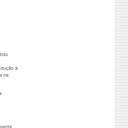
tido
rodução à
a na
a
biente