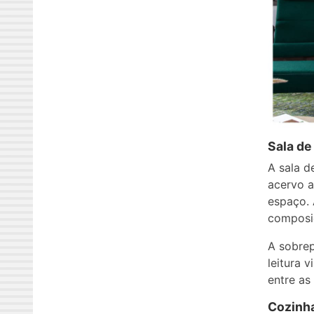
Sala de
A sala d
acervo a
espaço. 
composiç
A sobrep
leitura 
entre as
Cozinha