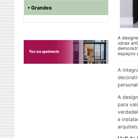
• Grandes
A designer
obras art
demonstra
espaços c
A integr
decorati
personal
A design
para val
verdadei
e instal
arquitetu