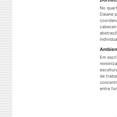
No quart
Daiane p
coordena
cabeceir
abstraçõ
individu
Ambient
Em escri
minimiza
escultur
de traba
concentr
entre fu