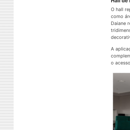
Hall de
O hall r
como áre
Daiane r
tridimen
decorati
A aplica
compleme
o acesso