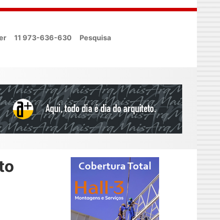
er
11 973-636-630
Pesquisa
to