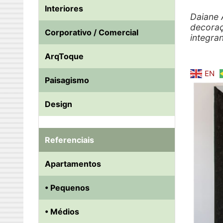
Interiores
Daiane A
decoraç
Corporativo / Comercial
integra
ArqToque
EN
Paisagismo
Design
Referenciais
Apartamentos
• Pequenos
• Médios