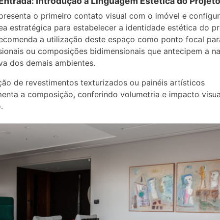
 Entrada: Introdução à Linguagem Estética do Projet
epresenta o primeiro contato visual com o imóvel e configu
a estratégica para estabelecer a identidade estética do pr
ecomenda a utilização deste espaço como ponto focal par
sionais ou composições bidimensionais que antecipem a na
va dos demais ambientes.
ção de revestimentos texturizados ou painéis artísticos
nta a composição, conferindo volumetria e impacto visua
.