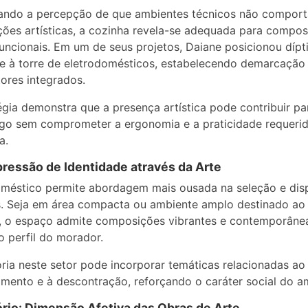
iando a percepção de que ambientes técnicos não compor
ções artísticas, a cozinha revela-se adequada para compo
funcionais. Em um de seus projetos, Daiane posicionou dípt
e à torre de eletrodomésticos, estabelecendo demarcação 
tores integrados.
égia demonstra que a presença artística pode contribuir pa
go sem comprometer a ergonomia e a praticidade requerid
a.
pressão de Identidade através da Arte
méstico permite abordagem mais ousada na seleção e dis
. Seja em área compacta ou ambiente amplo destinado ao
, o espaço admite composições vibrantes e contemporâne
 o perfil do morador.
ria neste setor pode incorporar temáticas relacionadas ao
imento e à descontração, reforçando o caráter social do a
rio: Dimensão Afetiva das Obras de Arte