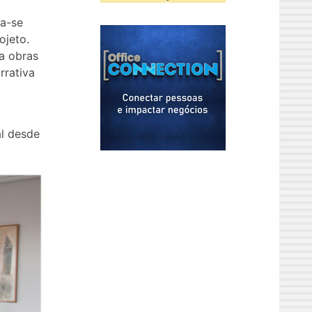
o
ra-se
ojeto.
a obras
rrativa
l desde