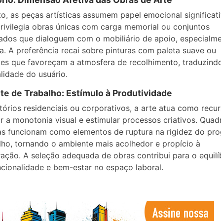
o, as peças artísticas assumem papel emocional significati
rivilegia obras únicas com carga memorial ou conjuntos
dos que dialoguem com o mobiliário de apoio, especialme
a. A preferência recai sobre pinturas com paleta suave ou
es que favoreçam a atmosfera de recolhimento, traduzind
alidade do usuário.
e de Trabalho: Estímulo à Produtividade
tórios residenciais ou corporativos, a arte atua como recu
r a monotonia visual e estimular processos criativos. Quad
as funcionam como elementos de ruptura na rigidez do pr
lho, tornando o ambiente mais acolhedor e propício à
ação. A seleção adequada de obras contribui para o equilí
ncionalidade e bem-estar no espaço laboral.