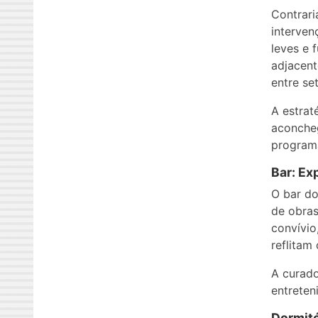
Contrar
interven
leves e 
adjacent
entre se
A estrat
aconche
program
Bar: Ex
O bar do
de obras
convívio
reflitam
A curado
entreten
Dormitó