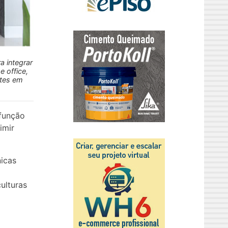
a integrar
e office,
ntes em
 função
imir
nicas
ulturas