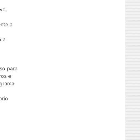
vo.
nte a
o a
rso para
ros e
ograma
brio