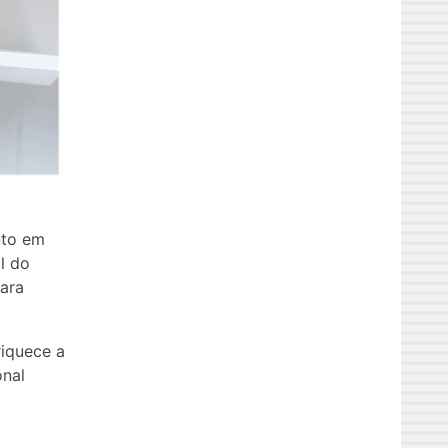
nto em
l do
para
riquece a
onal