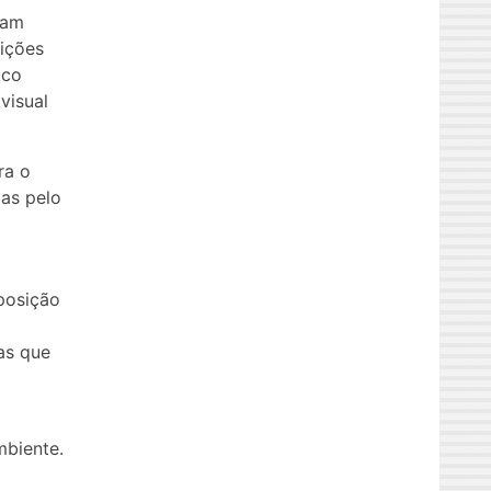
tam
sições
ico
visual
ra o
as pelo
posição
as que
mbiente.