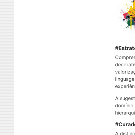
#Estrat
Compreen
decorati
valoriza
linguage
experiên
A sugest
domínio 
hierarqu
#Curado
A distin