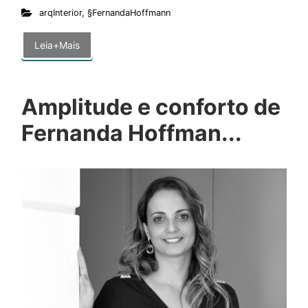
arqInterior
,
§FernandaHoffmann
Leia+Mais
Amplitude e conforto de
Fernanda Hoffman...