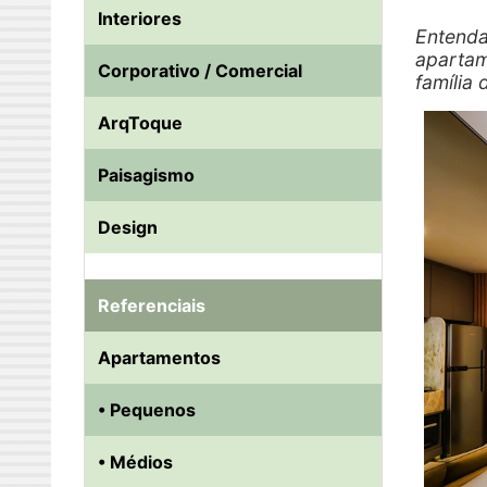
Interiores
Entenda
apartam
Corporativo / Comercial
família
ArqToque
Paisagismo
Design
Referenciais
Apartamentos
• Pequenos
• Médios