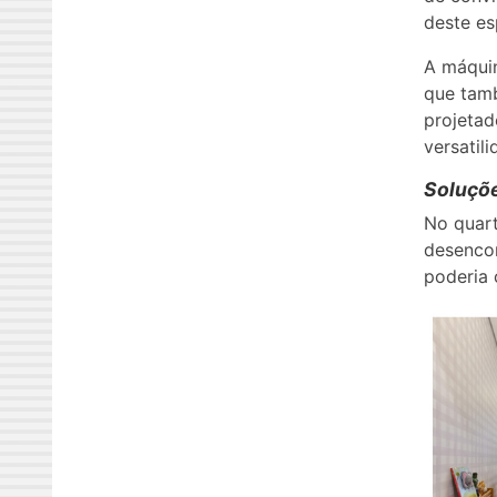
deste es
A máquin
que tamb
projetad
versatil
Soluçõe
No quart
desencon
poderia 