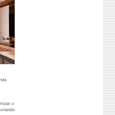
inda
imizar o
 criando