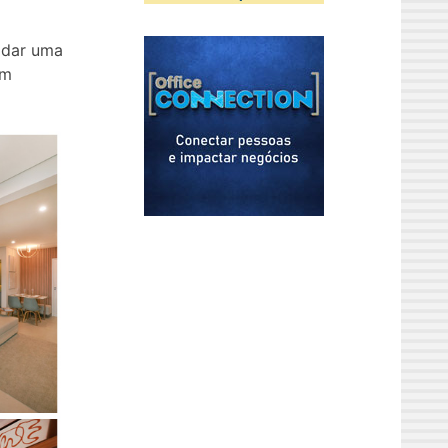
odar uma
em