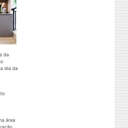
ns da
ão
a dia da
nto
ma área
gração