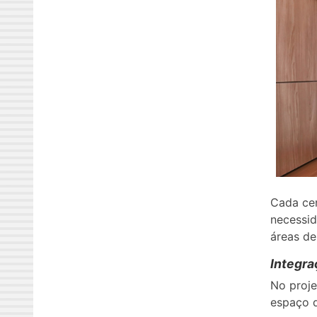
Cada cen
necessid
áreas de
Integra
No proje
espaço d