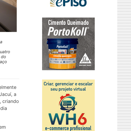
 a
quatro
e do
paço
elmente
Jacuí, a
, criando
adia
 em