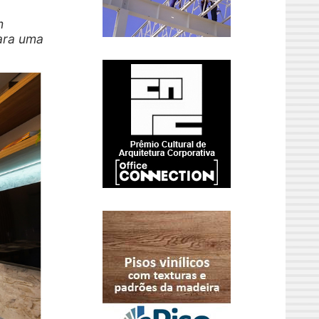
m
ara uma