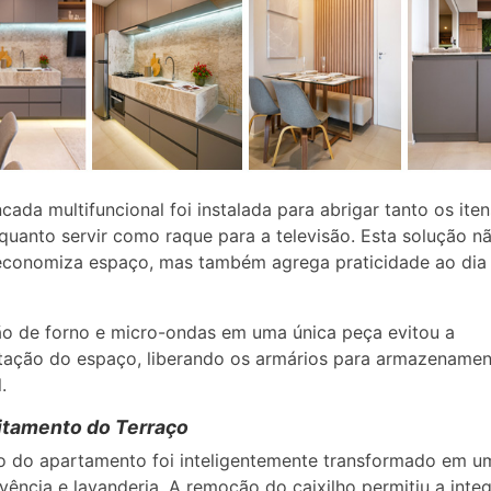
ada multifuncional foi instalada para abrigar tanto os ite
quanto servir como raque para a televisão. Esta solução n
conomiza espaço, mas também agrega praticidade ao dia 
ão de forno e micro-ondas em uma única peça evitou a
tação do espaço, liberando os armários para armazename
.
itamento do Terraço
o do apartamento foi inteligentemente transformado em u
vência e lavanderia. A remoção do caixilho permitiu a inte