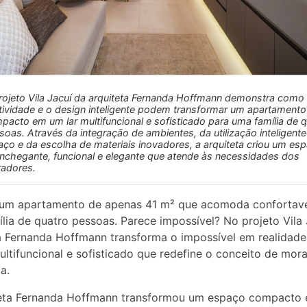
rojeto Vila Jacuí da arquiteta Fernanda Hoffmann demonstra como
atividade e o design inteligente podem transformar um apartamento
pacto em um lar multifuncional e sofisticado para uma família de 
soas. Através da integração de ambientes, da utilização inteligent
raço e da escolha de materiais inovadores, a arquiteta criou um es
nchegante, funcional e elegante que atende às necessidades dos
adores.
 um apartamento de apenas 41 m² que acomoda confortav
lia de quatro pessoas. Parece impossível? No projeto Vila 
a Fernanda Hoffmann transforma o impossível em realidade
ultifuncional e sofisticado que redefine o conceito de mor
a.
teta Fernanda Hoffmann transformou um espaço compacto