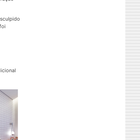
sculpido
foi
icional