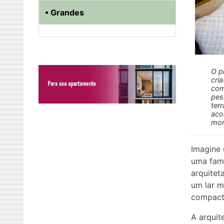
• Grandes
O p
cri
com
pes
ter
aco
mor
Imagine
uma famí
arquitet
um lar m
compact
A arqui