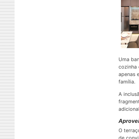
Uma banc
cozinha 
apenas e
família.
A inclus
fragmen
adicional
Aprove
O terraç
de convi