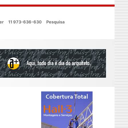
er
11 973-636-630
Pesquisa