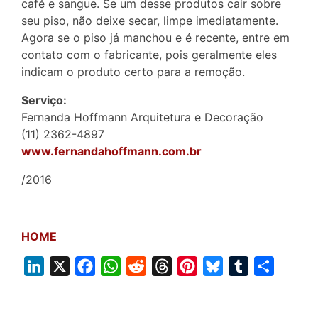
café e sangue. Se um desse produtos cair sobre
seu piso, não deixe secar, limpe imediatamente.
Agora se o piso já manchou e é recente, entre em
contato com o fabricante, pois geralmente eles
indicam o produto certo para a remoção.
Serviço:
Fernanda Hoffmann Arquitetura e Decoração
(11) 2362-4897
www.fernandahoffmann.com.br
/2016
HOME
L
X
F
W
R
T
P
B
T
S
i
a
h
e
h
i
l
u
h
n
c
a
d
r
n
u
m
a