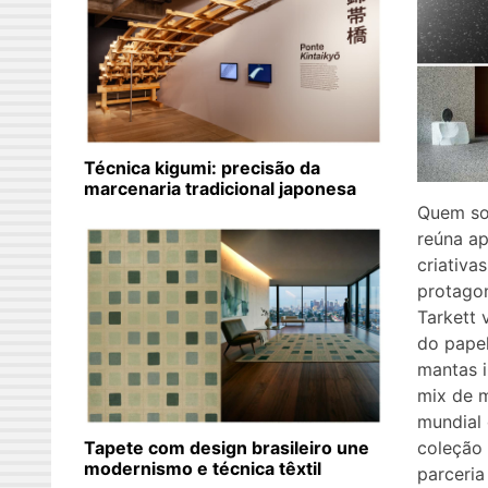
Técnica kigumi: precisão da
marcenaria tradicional japonesa
Quem so
reúna a
criativa
protago
Tarkett v
do papel
mantas 
mix de m
mundial 
Tapete com design brasileiro une
coleção 
modernismo e técnica têxtil
parceria