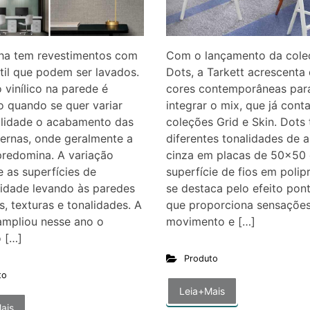
nha tem revestimentos com
Com o lançamento da cole
til que podem ser lavados.
Dots, a Tarkett acrescenta
o vinílico na parede é
cores contemporâneas par
 quando se quer variar
integrar o mix, que já cont
ilidade o acabamento das
coleções Grid e Skin. Dots 
ternas, onde geralmente a
diferentes tonalidades de a
predomina. A variação
cinza em placas de 50×50 
 as superfícies de
superfície de fios em polip
idade levando às paredes
se destaca pelo efeito pon
, texturas e tonalidades. A
que proporciona sensaçõe
ampliou nesse ano o
movimento e […]
o […]
Produto
to
Leia+Mais
ais