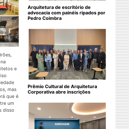
Arquitetura de escritório de
advocacia com painéis ripados por
Pedro Coimbra
rões,
ona
itetos e
piso
riedade
Prêmio Cultural de Arquitetura
tos, mas
Corporativa abre inscrições
erá que é
tre um
s disso
,