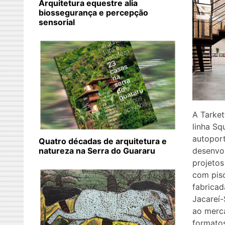
Arquitetura equestre alia
biossegurança e percepção
sensorial
A Tarket
linha Sq
autopor
Quatro décadas de arquitetura e
desenvo
natureza na Serra do Guararu
projetos
com pis
fabricad
Jacareí-
ao merc
formato