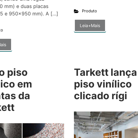
0 mm) e duas placas
Produto
5 e 950×950 mm). A […]
Leia+Mais
to
ais
o piso
Tarkett lança
lico em
piso vinílico
tas da
clicado rígi
ett