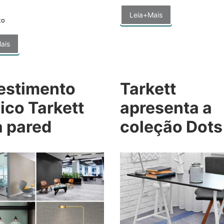
Leia+Mais
to
ais
estimento
Tarkett
lico Tarkett
apresenta a
a pared
coleção Dots