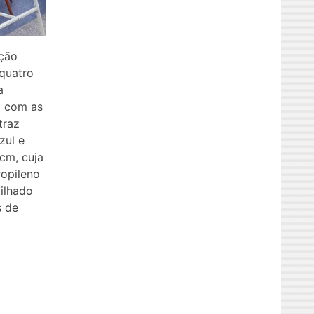
ção
 quatro
a
a com as
traz
zul e
cm, cuja
ropileno
tilhado
s de