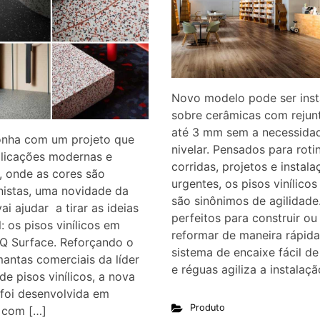
Novo modelo pode ser inst
sobre cerâmicas com rejun
até 3 mm sem a necessida
nha com um projeto que
nivelar. Pensados para roti
plicações modernas e
corridas, projetos e instal
s, onde as cores são
urgentes, os pisos vinílicos
nistas, uma novidade da
são sinônimos de agilidade
ai ajudar a tirar as ideias
perfeitos para construir ou
: os pisos vinílicos em
reformar de maneira rápida
iQ Surface. Reforçando o
sistema de encaixe fácil de
antas comerciais da líder
e réguas agiliza a instalaçã
de pisos vinílicos, a nova
foi desenvolvida em
Produto
 com […]