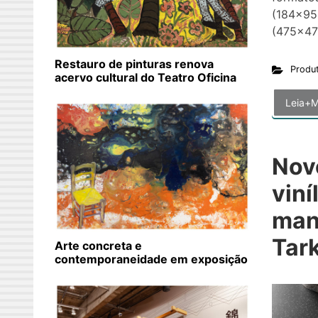
(184×95
(475×47
Restauro de pinturas renova
Produ
acervo cultural do Teatro Oficina
Leia+M
Nov
viní
man
Tark
Arte concreta e
contemporaneidade em exposição