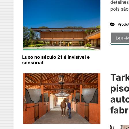
detalhes
pois são
Produ
Leia+M
Luxo no século 21 é invisível e
sensorial
Tark
pis
aut
fabr