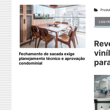
Produ
Leia+M
Rev
viní
Fechamento de sacada exige
planejamento técnico e aprovação
par
condominial