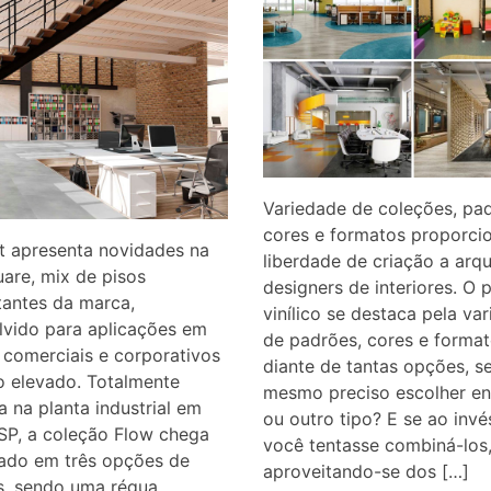
Variedade de coleções, pad
cores e formatos proporci
t apresenta novidades na
liberdade de criação a arqu
uare, mix de pisos
designers de interiores. O 
tantes da marca,
vinílico se destaca pela va
lvido para aplicações em
de padrões, cores e forma
 comerciais e corporativos
diante de tantas opções, s
o elevado. Totalmente
mesmo preciso escolher en
a na planta industrial em
ou outro tipo? E se ao invé
SP, a coleção Flow chega
você tentasse combiná-los
ado em três opções de
aproveitando-se dos […]
s, sendo uma régua