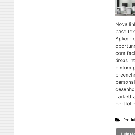
Nova li
base têx
Aplicar 
oportuno
com fac
áreas in
pintura 
preenche
personal
desenhos
Tarkett 
portfóli
Produ
Leia+M