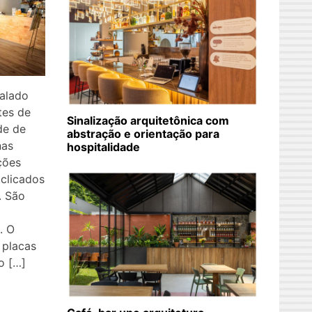
alado
tes de
Sinalização arquitetônica com
de de
abstração e orientação para
nas
hospitalidade
ações
 clicados
. São
. O
 placas
o […]