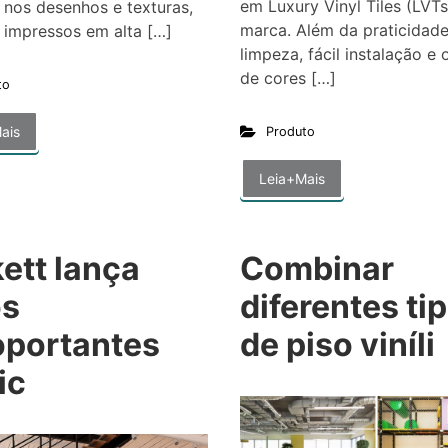
em Luxury Vinyl Tiles (LVTs
 nos desenhos e texturas,
marca. Além da praticidad
 impressos em alta […]
limpeza, fácil instalação e
de cores […]
to
ais
Produto
Leia+Mais
ett lança
Combinar
os
diferentes ti
oportantes
de piso viníli
ic