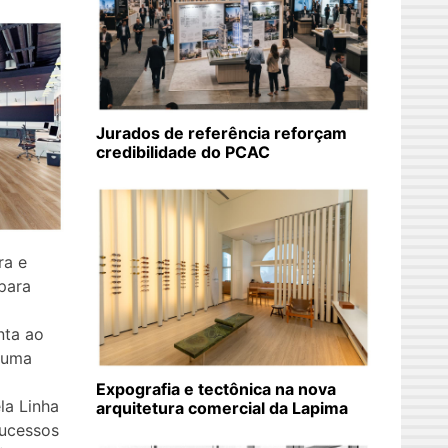
Jurados de referência reforçam
credibilidade do PCAC
ra e
para
o
nta ao
 uma
Expografia e tectônica na nova
la Linha
arquitetura comercial da Lapima
sucessos