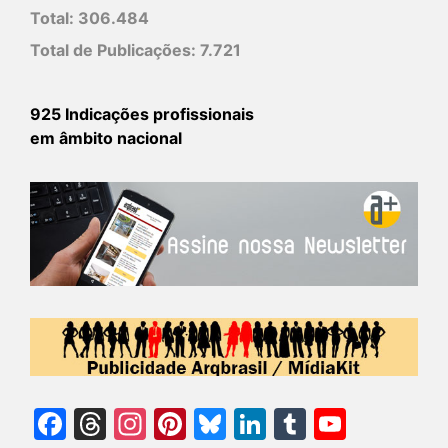
Total:
306.484
Total de Publicações:
7.721
925 Indicações profissionais
em âmbito nacional
Facebook
Threads
Instagram
Pinterest
Bluesky
LinkedIn
Tumblr
YouTu