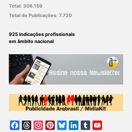
Total:
306.159
Total de Publicações:
7.720
925 Indicações profissionais
em âmbito nacional
Facebook
Threads
Instagram
Pinterest
Bluesky
LinkedIn
Tumblr
YouTu