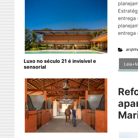
planeja
Estratég
entrega 
planeja
entrega 
arqInt
Luxo no século 21 é invisível e
Leia+M
sensorial
Ref
apa
Mari