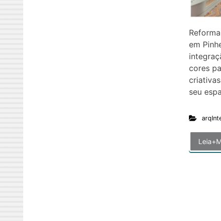
Reforma
em Pinh
integraç
cores pa
criativa
seu esp
arqInt
Leia+M