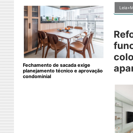
Leia+M
Ref
func
colo
Fechamento de sacada exige
apar
planejamento técnico e aprovação
condominial