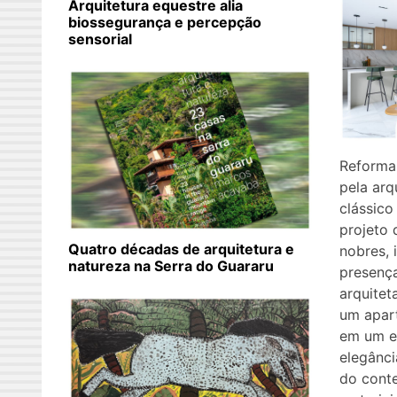
Arquitetura equestre alia
biossegurança e percepção
sensorial
Reforma
pela arq
clássic
projeto 
Quatro décadas de arquitetura e
nobres, 
natureza na Serra do Guararu
presença
arquitet
um apar
em um e
elegânci
do cont