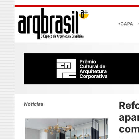
Skip to main content
•CAPA
Ref
Notícias
apa
co