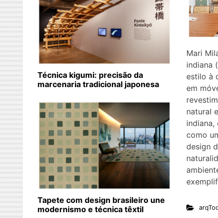
Mari Mil
indiana 
Técnica kigumi: precisão da
estilo à
marcenaria tradicional japonesa
em móvei
revesti
natural 
indiana,
como um
design d
naturali
ambiente
exemplif
Tapete com design brasileiro une
arqTo
modernismo e técnica têxtil