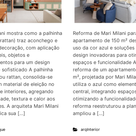
ani mostra como a palhinha
Reforma de Mari Milani par
(rattan) traz aconchego e
apartamento de 150 m² de
 decoração, com aplicação
uso da cor azul e soluções
s, objetos e
design inovadoras para oti
mentos para um design
espaços e funcionalidade 
e sofisticado A palhinha
reforma de um apartament
 ou rattan, consolida-se
m², projetada por Mari Mila
 material de eleição no
utiliza o azul como elemen
e interiores, agregando
central, integrando espaço
dade, textura e calor aos
otimizando a funcionalidad
s. A arquiteta Mari Milani
reforma reestruturou a plan
ica sua […]
ampliou a […]
que
arqInterior