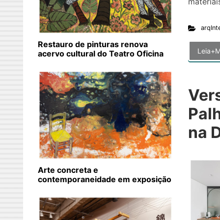
materiai
arqInt
Restauro de pinturas renova
Leia+M
acervo cultural do Teatro Oficina
Vers
Palh
na D
Arte concreta e
contemporaneidade em exposição