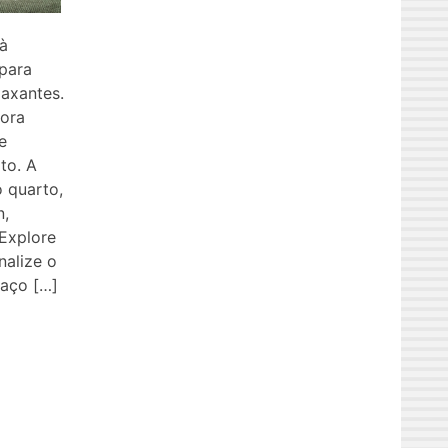
à
 para
laxantes.
lora
e
to. A
o quarto,
n,
 Explore
nalize o
aço […]