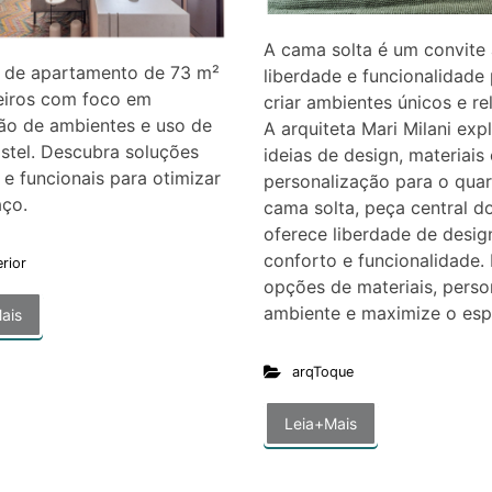
A cama solta é um convite 
 de apartamento de 73 m²
liberdade e funcionalidade
eiros com foco em
criar ambientes únicos e re
ão de ambientes e uso de
A arquiteta Mari Milani exp
stel. Descubra soluções
ideias de design, materiais 
s e funcionais para otimizar
personalização para o quar
aço.
cama solta, peça central d
oferece liberdade de desig
conforto e funcionalidade.
erior
opções de materiais, perso
ambiente e maximize o esp
ais
arqToque
Leia+Mais