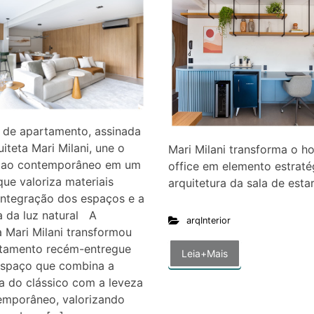
 de apartamento, assinada
uiteta Mari Milani, une o
Mari Milani transforma o h
o ao contemporâneo em um
office em elemento estraté
que valoriza materiais
arquitetura da sala de estar
integração dos espaços e a
 da luz natural A
arqInterior
a Mari Milani transformou
tamento recém-entregue
Leia+Mais
spaço que combina a
a do clássico com a leveza
emporâneo, valorizando