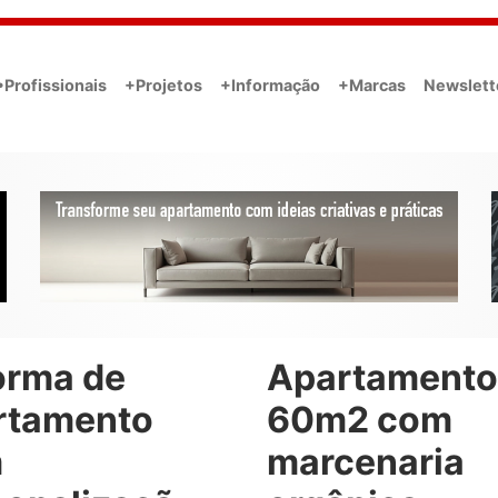
•Profissionais
+Projetos
+Informação
+Marcas
Newslett
orma de
Apartamento
rtamento
60m2 com
m
marcenaria