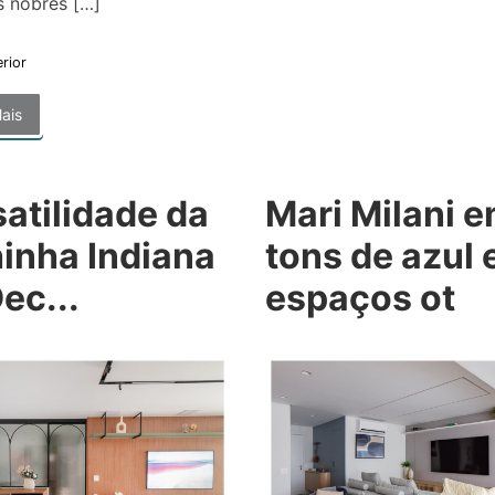
s nobres […]
erior
ais
atilidade da
Mari Milani 
inha Indiana
tons de azul 
ec...
espaços ot