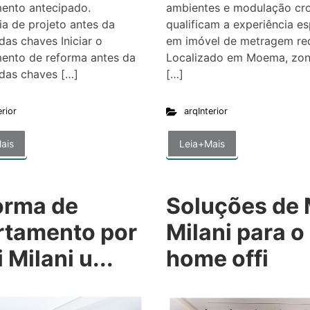
mento antecipado.
ambientes e modulação cr
ia de projeto antes da
qualificam a experiência es
das chaves Iniciar o
em imóvel de metragem re
mento de reforma antes da
Localizado em Moema, zon
das chaves […]
[…]
erior
arqInterior
ais
Leia+Mais
orma de
Soluções de 
rtamento por
Milani para o
 Milani u...
home offi