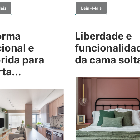
ais
Leia+Mais
orma
Liberdade e
ional e
funcionalida
rida para
da cama solta
ta...