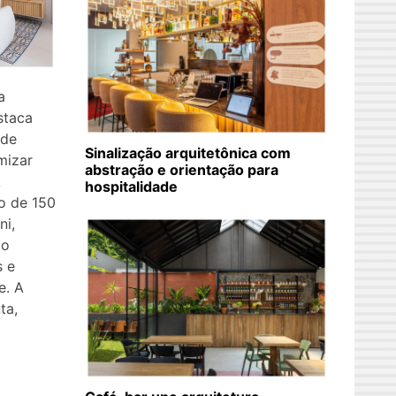
a
staca
 de
Sinalização arquitetônica com
mizar
abstração e orientação para
A
hospitalidade
o de 150
ni,
to
s e
e. A
ta,