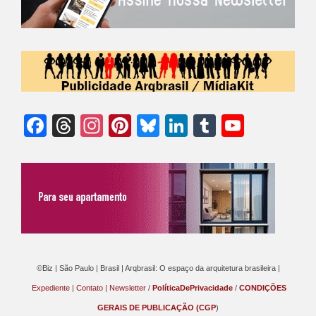
Facebook
Threads
Instagram
Pinterest
Bluesky
LinkedIn
Tumblr
YouTu
Chann
©Biz | São Paulo | Brasil | Arqbrasil: O espaço da arquitetura brasileira |
Expediente
|
Contato
|
Newsletter
/
PolíticaDePrivacidade
/
CONDIÇÕES
GERAIS DE PUBLICAÇÃO (CGP
)