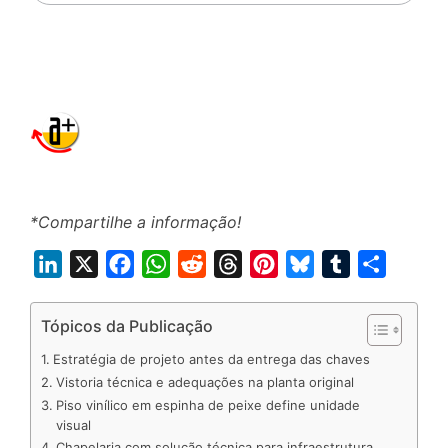
por:
*Compartilhe a informação!
L
X
F
W
R
T
P
B
T
S
i
a
h
e
h
i
l
u
h
n
c
a
d
r
n
u
m
a
Tópicos da Publicação
k
e
t
d
e
t
e
b
r
Estratégia de projeto antes da entrega das chaves
e
b
s
i
a
e
s
l
e
Vistoria técnica e adequações na planta original
d
o
A
t
d
r
k
r
Piso vinílico em espinha de peixe define unidade
visual
I
o
p
s
e
y
Chapelaria com solução técnica para infraestrutura