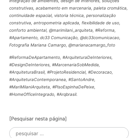
integração de ambientes, design de interiores, soluções
construtivas, acabamento em marcenaria, paleta cromática,
continuidade espacial, vistoria técnica, personalização
construtiva, antropometria aplicada, flexibilidade de uso,
conforto ambiental, @marimilani_arquiteta, #Reforma,
#Apartamento, dc33 Comunicação, @dc33comunicacao,
Fotografia Mariana Camargo, @marianacamargo_foto
#ReformaDeApartamento, #ArquiteturaDeInteriores,
#DesignDeInteriores, #MarcenariaSobMedida,
#ArquiteturaBrasil, #ProjetoResidencial, #Decoracao,
#ArquiteturaContemporanea, #SantoAndre,
#MariMilaniArquiteta, #PisoEspinhaDePeixe,
#HomeOfficeIntegrado, #Arqbrasil.
[Pesquisar nesta página]
Pesquisar