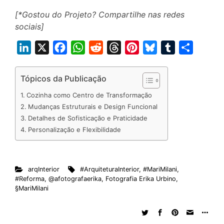
[*Gostou do Projeto? Compartilhe nas redes
sociais]
L
X
F
W
R
T
P
B
T
S
i
a
h
e
h
i
l
u
h
n
c
a
d
r
n
u
m
a
Tópicos da Publicação
k
e
t
d
e
t
e
b
r
Cozinha como Centro de Transformação
e
b
s
i
a
e
s
l
e
Mudanças Estruturais e Design Funcional
d
o
A
t
d
r
k
r
Detalhes de Sofisticação e Praticidade
Personalização e Flexibilidade
I
o
p
s
e
y
n
k
p
s
t
arqInterior
#ArquiteturaInterior
,
#MariMilani
,
#Reforma
,
@afotografaerika
,
Fotografia Erika Urbino
,
§MariMilani