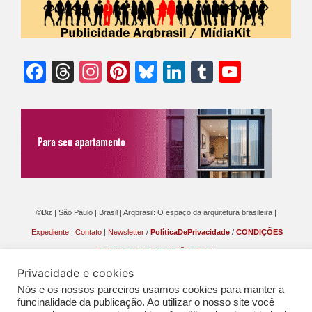
Facebook
Threads
Instagram
Pinterest
Bluesky
LinkedIn
Tumblr
YouTu
Chann
©Biz | São Paulo | Brasil | Arqbrasil: O espaço da arquitetura brasileira |
Expediente
|
Contato
|
Newsletter
/
PolíticaDePrivacidade
/
CONDIÇÕES
GERAIS DE PUBLICAÇÃO (CGP
)
Privacidade e cookies
Nós e os nossos parceiros usamos cookies para manter a
funcinalidade da publicação. Ao utilizar o nosso site você