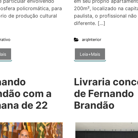
 particular envolvendo
em seu próprio apartamen
sfera policromática, para
200m², localizado na capit
ório de produção cultural
paulista, o profissional não 
diferente. […]
rativo
arqInterior
ais
Leia+Mais
nando
Livraria conc
ndão com a
de Fernando
ana de 22
Brandão