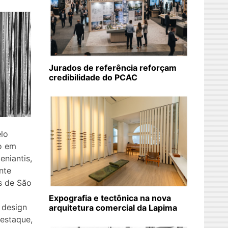
Jurados de referência reforçam
credibilidade do PCAC
elo
o em
niantis,
nte
is de São
Expografia e tectônica na nova
e design
arquitetura comercial da Lapima
estaque,