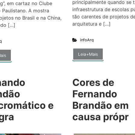
principalmente quando se t
g”, em cartaz no Clube
infraestrutura de escolas pú
o Paulistano. A mostra
tão carentes de projetos d
ojetos no Brasil e na China,
arquitetura e […]
ndo […]
infoArq
q
Leia+Mais
ais
nando
Cores de
ndão
Fernando
cromático e
Brandão em
gra
causa própr