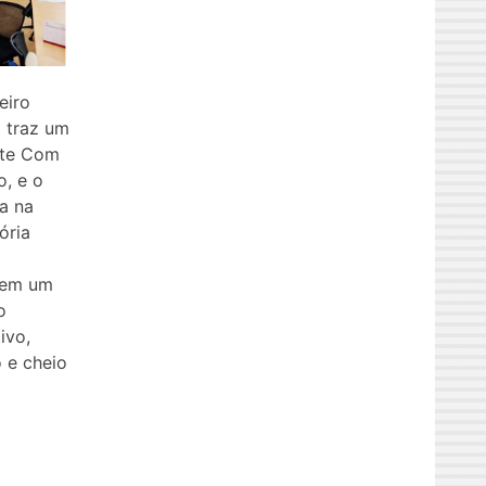
leiro
 traz um
nte Com
o, e o
a na
ória
 em um
o
ivo,
o e cheio