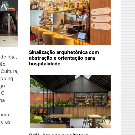
Sinalização arquitetônica com
e loja,
abstração e orientação para
hospitalidade
dão
 Cultura,
opping
gn
 O
ma
 uma
re as