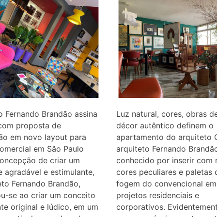
o Fernando Brandão assina
Luz natural, cores, obras d
 com proposta de
décor autêntico definem o
ão em novo layout para
apartamento do arquiteto 
comercial em São Paulo
arquiteto Fernando Brandã
oncepção de criar um
conhecido por inserir com 
 agradável e estimulante,
cores peculiares e paletas 
eto Fernando Brandão,
fogem do convencional em
u-se ao criar um conceito
projetos residenciais e
te original e lúdico, em um
corporativos. Evidentement