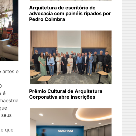
Arquitetura de escritório de
advocacia com painéis ripados por
Pedro Coimbra
e artes e
O
Prêmio Cultural de Arquitetura
o é
Corporativa abre inscrições
maestria
que
 seus
e que,