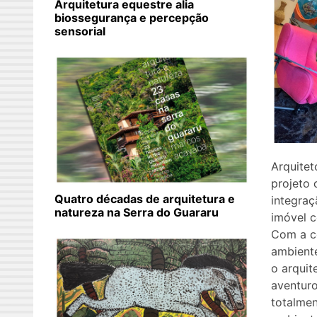
Arquitetura equestre alia
biossegurança e percepção
sensorial
Arquitet
projeto
Quatro décadas de arquitetura e
integraç
natureza na Serra do Guararu
imóvel 
Com a c
ambiente
o arquit
aventuro
totalmen