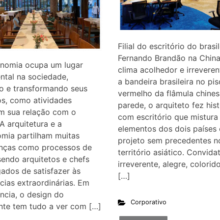
Filial do escritório do brasi
Fernando Brandão na China
onomia ocupa um lugar
clima acolhedor e irrevere
ntal na sociedade,
a bandeira brasileira no pis
o e transformando seus
vermelho da flâmula chines
s, como atividades
parede, o arquiteto fez hist
m sua relação com o
com escritório que mistura
A arquitetura e a
elementos dos dois países
mia partilham muitas
projeto sem precedentes n
nças como processos de
território asiático. Convidat
sendo arquitetos e chefs
irreverente, alegre, colorid
ados de satisfazer às
[…]
cias extraordinárias. Em
ncia, o design do
Corporativo
nte tem tudo a ver com […]