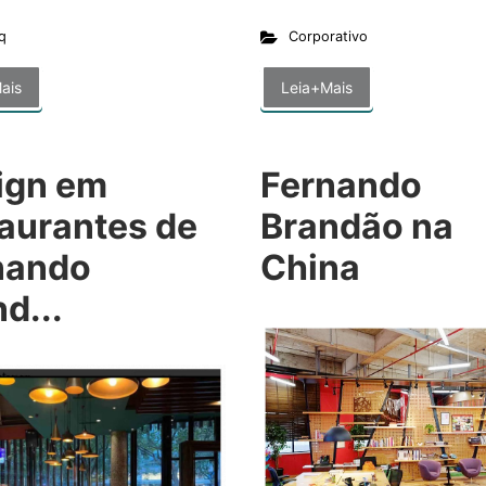
q
Corporativo
ais
Leia+Mais
ign em
Fernando
taurantes de
Brandão na
nando
China
d...