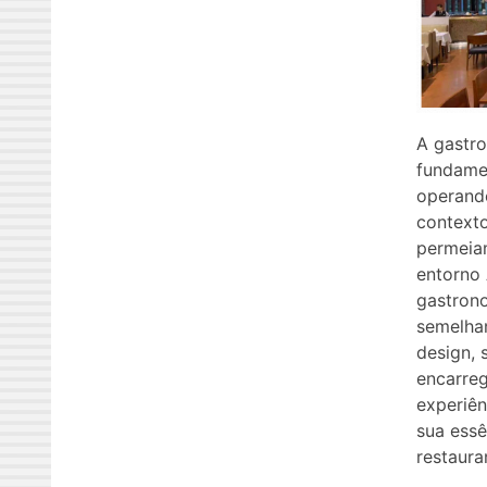
A gastr
fundame
operand
contexto
permeia
entorno 
gastrono
semelha
design, 
encarreg
experiên
sua essê
restaura