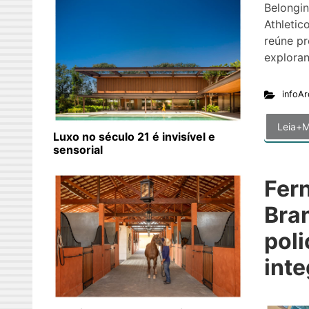
Belongin
Athletic
reúne pr
explora
infoAr
Leia+M
Luxo no século 21 é invisível e
sensorial
Fer
Bra
poli
inte