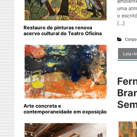
ambiente
uma atmo
o escrit
[…]
Restauro de pinturas renova
acervo cultural do Teatro Oficina
Corpo
Leia+M
Fer
Bra
Sem
Arte concreta e
contemporaneidade em exposição