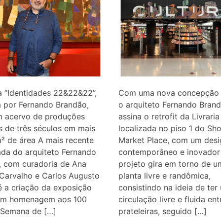
a “Identidades 22&22&22”,
Com uma nova concepção d
 por Fernando Brandão,
o arquiteto Fernando Bran
m acervo de produções
assina o retrofit da Livraria
as de três séculos em mais
localizada no piso 1 do Sh
² de área A mais recente
Market Place, com um desi
da do arquiteto Fernando
contemporâneo e inovador
, com curadoria de Ana
projeto gira em torno de u
 Carvalho e Carlos Augusto
planta livre e randômica,
é a criação da exposição
consistindo na ideia de ter
 em homenagem aos 100
circulação livre e fluida ent
 Semana de […]
prateleiras, seguido […]