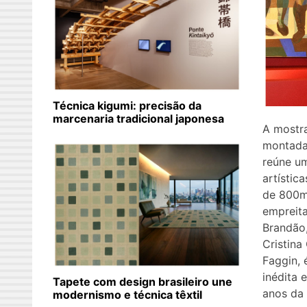
Técnica kigumi: precisão da
marcenaria tradicional japonesa
A mostr
montada
reúne u
artístic
de 800m
empreita
Brandão
Cristina
Faggin, 
inédita
Tapete com design brasileiro une
anos da
modernismo e técnica têxtil