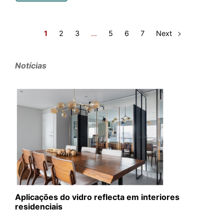
1
2
3
…
5
6
7
Next
Notícias
Aplicações do vidro reflecta em interiores
residenciais