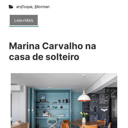
arqToque
,
§Korman
Leia+Mais
Marina Carvalho na
casa de solteiro