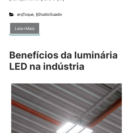
arqToque
,
§StudioGuadix
Leia+Mais
Benefícios da luminária
LED na indústria