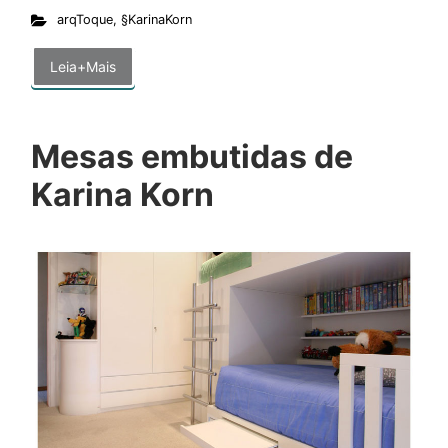
arqToque
,
§KarinaKorn
Leia+Mais
Mesas embutidas de
Karina Korn