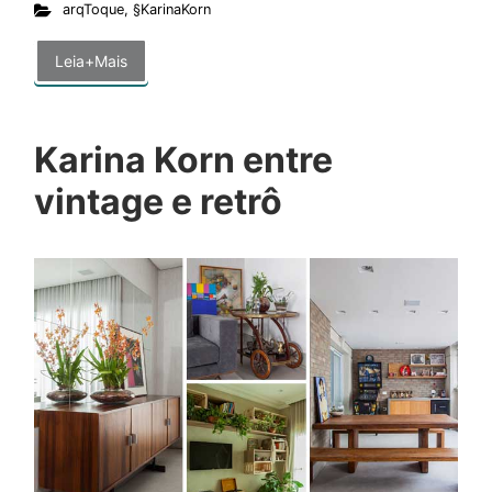
arqToque
,
§KarinaKorn
Leia+Mais
Karina Korn entre
vintage e retrô