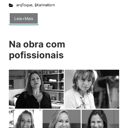
arqToque
,
§KarinaKorn
Leia+Mais
Na obra com
pofissionais