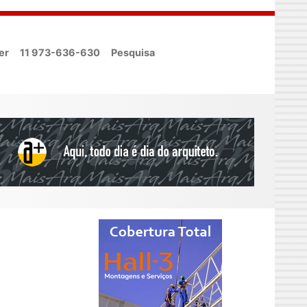
er
11 973-636-630
Pesquisa