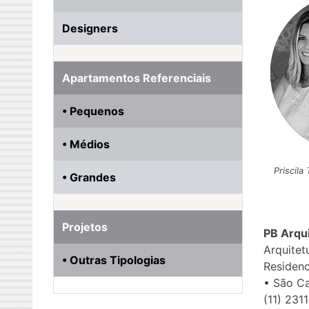
Designers
Apartamentos Referenciais
• Pequenos
• Médios
Priscila
• Grandes
Projetos
PB Arqu
Arquitet
• Outras Tipologias
Residenc
• São C
(11) 231