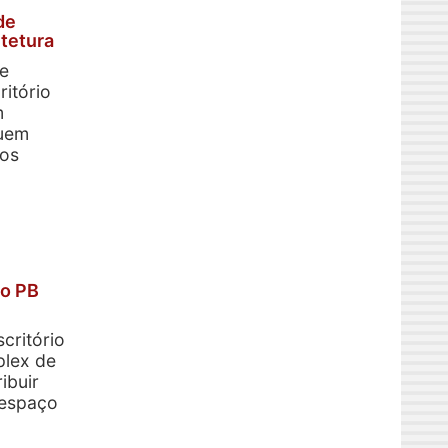
de
tetura
 e
ritório
m
uem
ços
do PB
critório
plex de
ibuir
 espaço