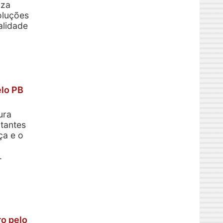
iza
oluções
alidade
elo PB
ura
tantes
ça e o
.
ro pelo