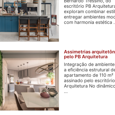
Bernardo Tressino, do
escritório PB Arquitetur
exploram combinar esti
entregar ambientes mo
com harmonia estética .
Assimetrias arquitetôn
pelo PB Arquitetura
Integração de ambiente
a eficiência estrutural d
apartamento de 110 m²
assinado pelo escritóri
Arquitetura No dinâmi
...