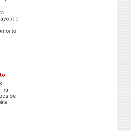
ra
layout e
onforto
to
B
r na
ipos de
ira