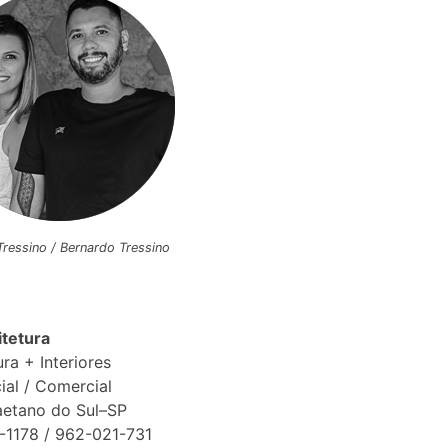
 Tressino / Bernardo Tressino
itetura
ura + Interiores
ial / Comercial
aetano do Sul–SP
1-1178 / 962-021-731