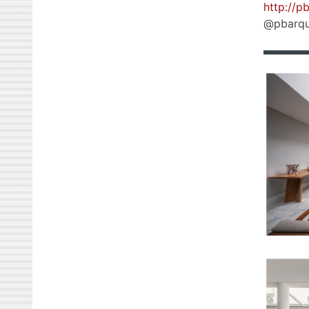
http://p
@pbarqui