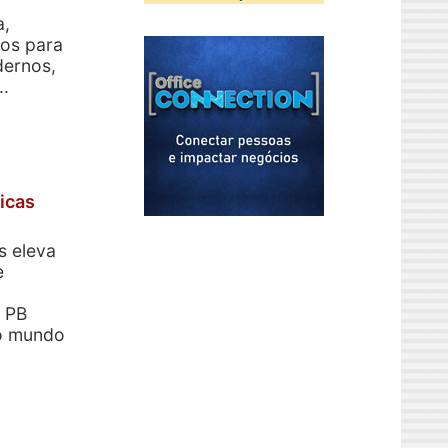
a,
los para
dernos,
..
icas
s eleva
e
o PB
co mundo