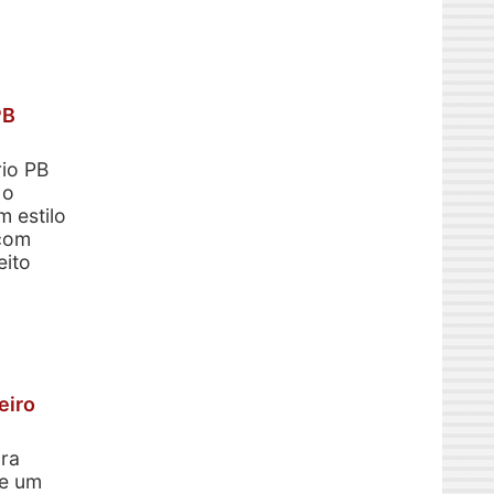
PB
rio PB
 o
 estilo
 com
eito
eiro
ara
de um