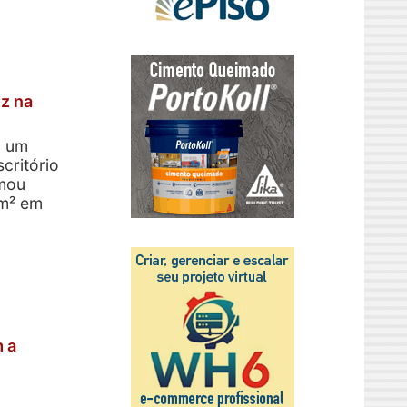
uz na
, um
critório
rmou
 m² em
 a