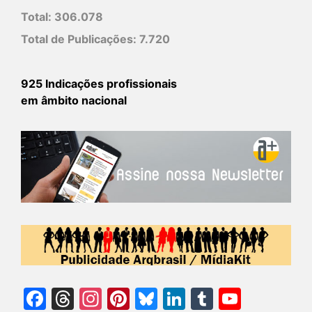
Total:
306.078
Total de Publicações:
7.720
925 Indicações profissionais
em âmbito nacional
Facebook
Threads
Instagram
Pinterest
Bluesky
LinkedIn
Tumblr
YouTu