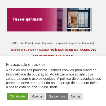
Chann
©Biz | São Paulo | Brasil | Arqbrasil: O espaço da arquitetura brasileira |
Expediente
|
Contato
|
Newsletter
/
PolíticaDePrivacidade
/
CONDIÇÕES
GERAIS DE PUBLICAÇÃO (CGP
)
Privacidade e cookies
Nós e os nossos parceiros usamos cookies para manter a
funcinalidade da publicação. Ao utilizar o nosso site você
concorda com o uso de cookies. A política de privacidade dos
parceiros deve ser conferida no endereço de cada um deles,
a nossa está na aba "Saiba+mais".
OK. Aceito
Rejeitar
Saiba+mais
Config