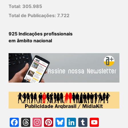
Total:
305.985
Total de Publicações:
7.722
925 Indicações profissionais
em âmbito nacional
Facebook
Threads
Instagram
Pinterest
Bluesky
LinkedIn
Tumblr
YouTu