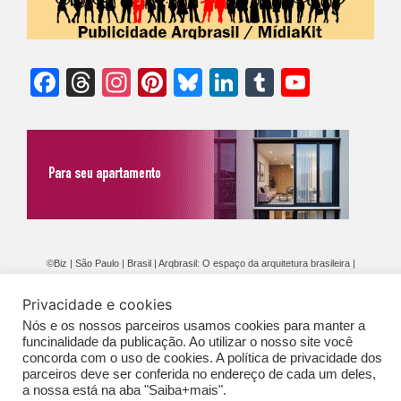
Facebook
Threads
Instagram
Pinterest
Bluesky
LinkedIn
Tumblr
YouTu
Chann
©Biz | São Paulo | Brasil | Arqbrasil: O espaço da arquitetura brasileira |
Expediente
|
Contato
|
Newsletter
/
PolíticaDePrivacidade
/
CONDIÇÕES
Privacidade e cookies
GERAIS DE PUBLICAÇÃO (CGP
)
Nós e os nossos parceiros usamos cookies para manter a
funcinalidade da publicação. Ao utilizar o nosso site você
concorda com o uso de cookies. A política de privacidade dos
parceiros deve ser conferida no endereço de cada um deles,
a nossa está na aba "Saiba+mais".