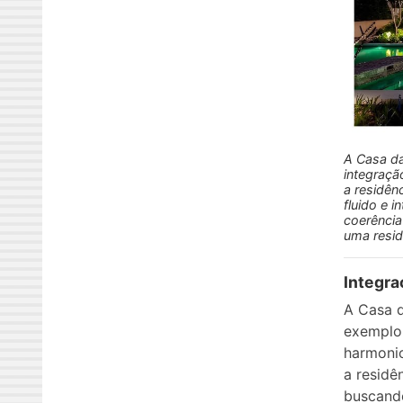
A Casa da
integraçã
a residênc
fluido e 
coerência
uma resid
Integra
A Casa d
exemplo 
harmonio
a residê
buscando