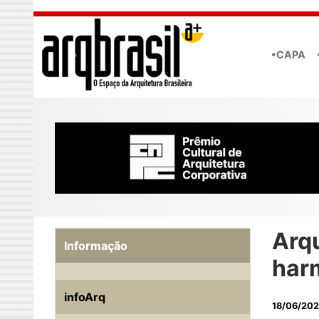
Skip to main content
•CAPA
Arq
Informação
har
infoArq
18/06/20