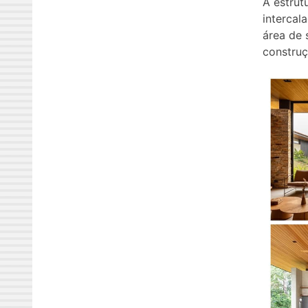
A estrut
intercal
área de 
construç