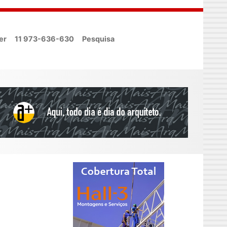
er
11 973-636-630
Pesquisa