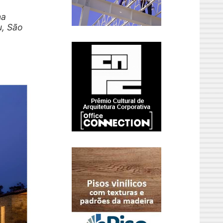
na
u, São