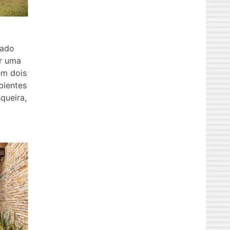
tado
ar uma
em dois
bientes
queira,