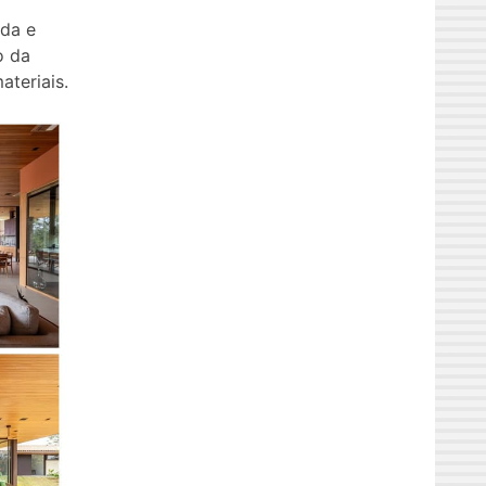
ada e
o da
ateriais.