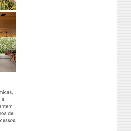
micas,
 à
rantem
nos de
acessos.