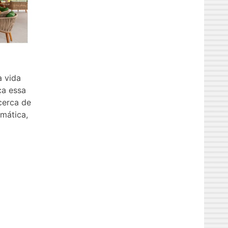
a vida
ça essa
cerca de
amática,