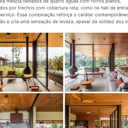
ura mescla telhados de quatro águas com forros planos,
ados por trechos com cobertura reta, como no hall de entr
serviço. Essa combinação reforça o caráter contemporâne
ão e cria uma sensação de leveza, apesar da solidez dos m