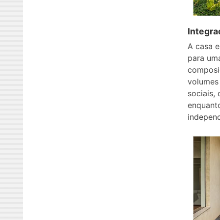
Integr
A casa e
para uma
composiç
volumes 
sociais,
enquanto
independ