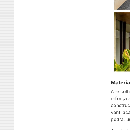
Materia
A escolh
reforça 
construç
ventilaç
pedra, u