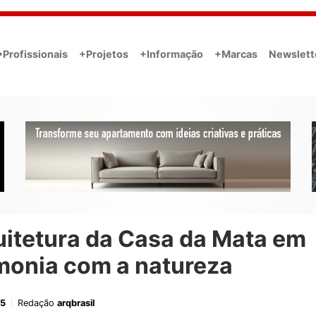
•Profissionais
+Projetos
+Informação
+Marcas
Newslett
uitetura da Casa da Mata em
monia com a natureza
25
Redação
arqbrasil