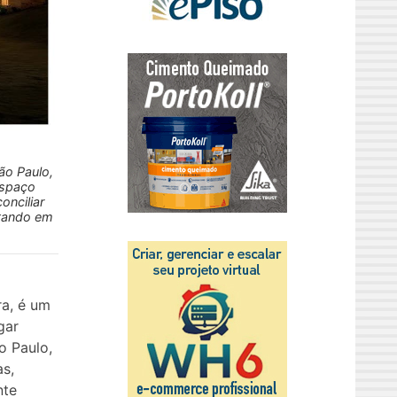
ão Paulo,
 espaço
onciliar
ltando em
ra, é um
gar
o Paulo,
as,
nte