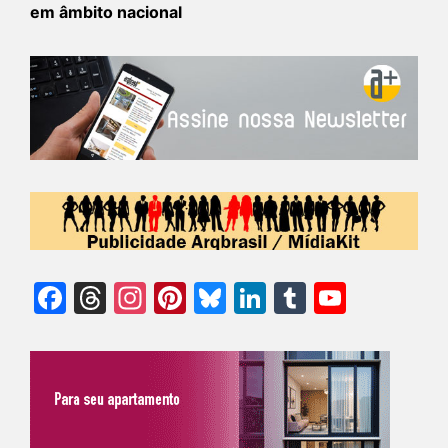
em âmbito nacional
Facebook
Threads
Instagram
Pinterest
Bluesky
LinkedIn
Tumblr
YouTu
Chann