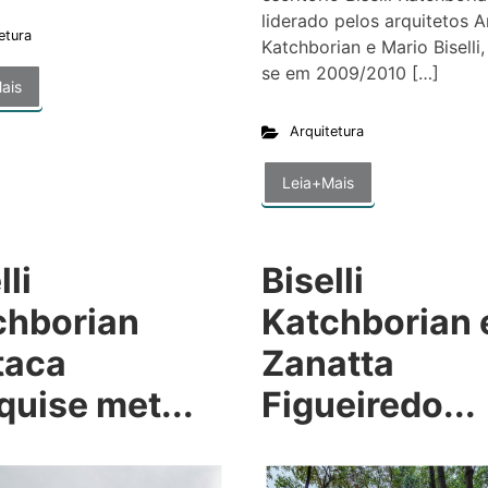
liderado pelos arquitetos A
etura
Katchborian e Mario Biselli,
se em 2009/2010 […]
ais
Arquitetura
Leia+Mais
lli
Biselli
chborian
Katchborian 
taca
Zanatta
uise met...
Figueiredo...