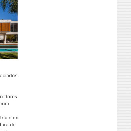
sociados
o
redores
 com
ntou com
tura de