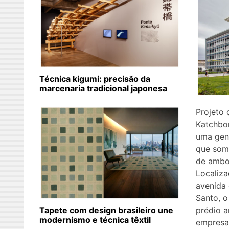
Técnica kigumi: precisão da
marcenaria tradicional japonesa
Projeto d
Katchbor
uma gen
que som
de ambo
Localiz
avenida 
Santo, o
prédio 
Tapete com design brasileiro une
modernismo e técnica têxtil
empresa