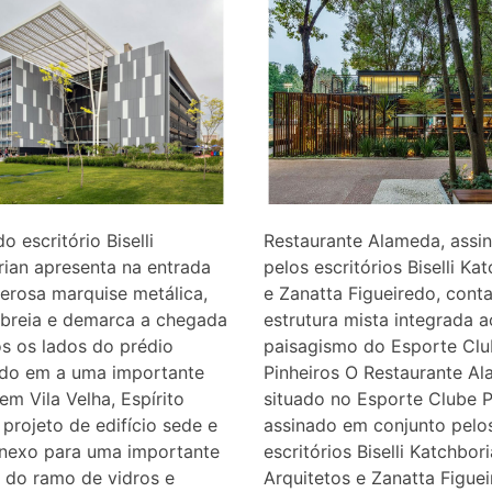
o escritório Biselli
Restaurante Alameda, assi
ian apresenta na entrada
pelos escritórios Biselli Ka
erosa marquise metálica,
e Zanatta Figueiredo, cont
breia e demarca a chegada
estrutura mista integrada a
s os lados do prédio
paisagismo do Esporte Cl
ado em a uma importante
Pinheiros O Restaurante Al
em Vila Velha, Espírito
situado no Esporte Clube P
 projeto de edifício sede e
assinado em conjunto pelo
anexo para uma importante
escritórios Biselli Katchbor
 do ramo de vidros e
Arquitetos e Zanatta Figue