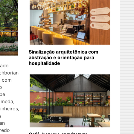
Sinalização arquitetônica com
abstração e orientação para
hospitalidade
nado
tchborian
a com
o
ube
ameda,
inheiros,
s
ian
iredo