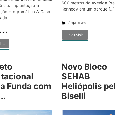
600 metros da Avenida Pre
ência. Implantação e
Kennedy em um parque […]
ação programática A Casa
tada […]
Arquitetura
etura
Leia+Mais
ais
eto
Novo Bloco
tacional
SEHAB
ra Funda com
Heliópolis pe
..
Biselli