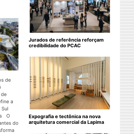
Jurados de referência reforçam
credibilidade do PCAC
os de
é
 de
fine a
 Sul
os O
Expografia e tectônica na nova
arquitetura comercial da Lapima
antes do
sforma