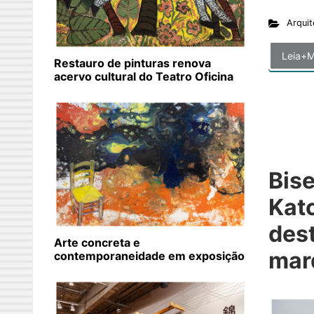
Arquit
Leia+M
Restauro de pinturas renova
acervo cultural do Teatro Oficina
Bise
Kat
des
Arte concreta e
marq
contemporaneidade em exposição