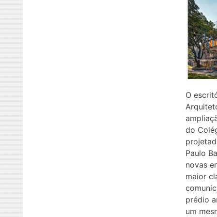
O escrit
Arquitet
ampliaç
do Colég
projetad
Paulo B
novas en
maior cl
comunica
prédio a
um mes