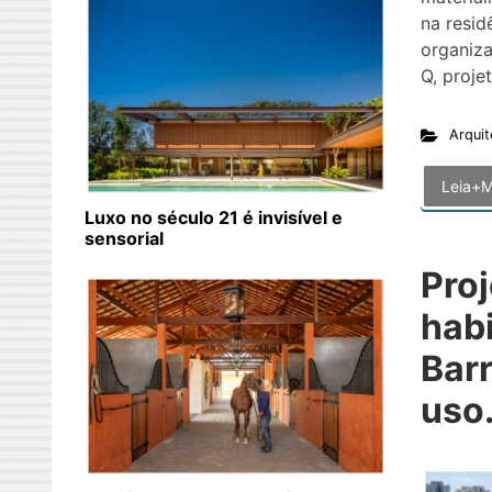
na resid
organiz
Q, proje
Arquit
Leia+M
Luxo no século 21 é invisível e
sensorial
Proj
habi
Bar
uso.