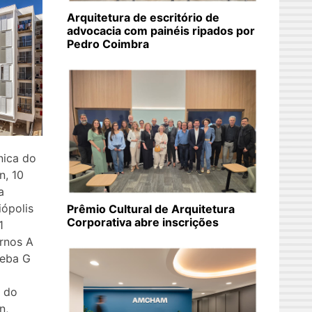
Arquitetura de escritório de
advocacia com painéis ripados por
Pedro Coimbra
nica do
n, 10
a
iópolis
Prêmio Cultural de Arquitetura
Corporativa abre inscrições
1
rnos A
leba G
a do
n,