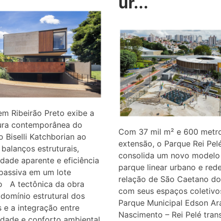
ur...
em Ribeirão Preto exibe a
tura contemporânea do
Com 37 mil m² e 600 metr
io Biselli Katchborian ao
extensão, o Parque Rei Pel
r balanços estruturais,
consolida um novo modelo
idade aparente e eficiência
parque linear urbano e rede
passiva em um lote
relação de São Caetano do
o A tectônica da obra
com seus espaços coletiv
 domínio estrutural dos
Parque Municipal Edson Ar
 e a integração entre
Nascimento – Rei Pelé tran
idade e conforto ambiental