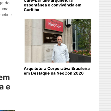
Café-bar une arquitetura
ge do
espontânea e convivência em
m uma
Curitiba
ncia e
Arquitetura Corporativa Brasileira
em Destaque na NeoCon 2026
 em
a e