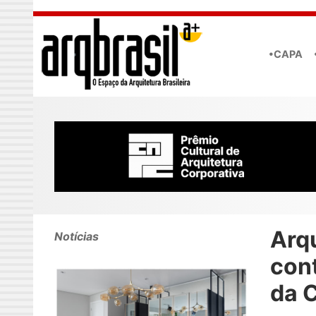
Skip to main content
•CAPA
Arq
Notícias
con
da C