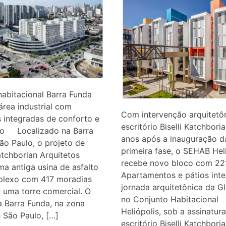
habitacional Barra Funda
área industrial com
Com intervenção arquitetô
 integradas de conforto e
escritório Biselli Katchboria
to Localizado na Barra
anos após a inauguração d
ão Paulo, o projeto de
primeira fase, o SEHAB Hel
Katchborian Arquitetos
recebe novo bloco com 22
ma antiga usina de asfalto
Apartamentos e pátios inte
lexo com 417 moradias
jornada arquitetônica da G
e uma torre comercial. O
no Conjunto Habitacional
a Barra Funda, na zona
Heliópolis, sob a assinatur
 São Paulo, […]
escritório Biselli Katchboria