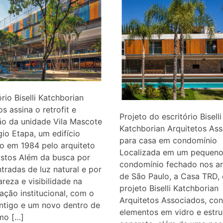
ório Biselli Katchborian
os assina o retrofit e
Projeto do escritório Biselli
ão da unidade Vila Mascote
Katchborian Arquitetos As
io Etapa, um edifício
para casa em condomínio
o em 1984 pelo arquiteto
Localizada em um pequen
astos Além da busca por
condomínio fechado nos ar
tradas de luz natural e por
de São Paulo, a Casa TRD,
areza e visibilidade na
projeto Biselli Katchborian
ção institucional, com o
Arquitetos Associados, co
ntigo e um novo dentro de
elementos em vidro e estru
mo […]