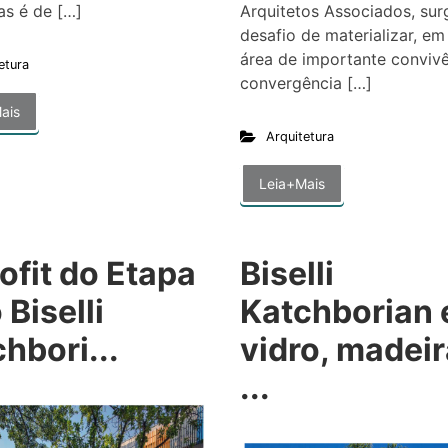
as é de […]
Arquitetos Associados, sur
desafio de materializar, e
área de importante convivê
etura
convergência […]
ais
Arquitetura
Leia+Mais
ofit do Etapa
Biselli
 Biselli
Katchborian
hbori...
vidro, madeir
...