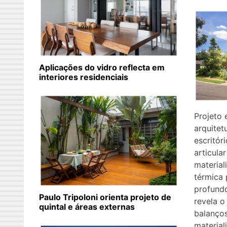
Aplicações do vidro reflecta em
interiores residenciais
Projeto 
arquite
escritór
articula
material
térmica 
profund
Paulo Tripoloni orienta projeto de
revela o
quintal e áreas externas
balanços
material