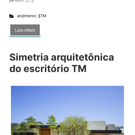
arqInterior
,
§TM
Leia+Mais
Simetria arquitetônica
do escritório TM