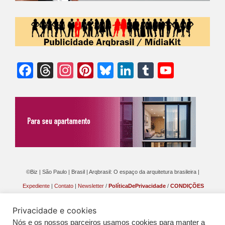
Facebook
Threads
Instagram
Pinterest
Bluesky
LinkedIn
Tumblr
YouTu
Chann
©Biz | São Paulo | Brasil | Arqbrasil: O espaço da arquitetura brasileira |
Expediente
|
Contato
|
Newsletter
/
PolíticaDePrivacidade
/
CONDIÇÕES
GERAIS DE PUBLICAÇÃO (CGP
)
Privacidade e cookies
Nós e os nossos parceiros usamos cookies para manter a