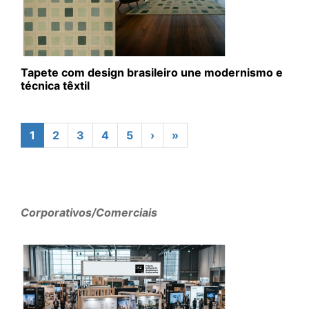
Tapete com design brasileiro une modernismo e
técnica têxtil
1
2
3
4
5
›
»
Corporativos/Comerciais